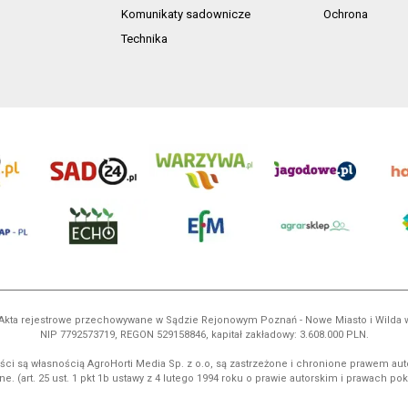
Komunikaty sadownicze
Ochrona
Technika
ń. Akta rejestrowe przechowywane w Sądzie Rejonowym Poznań - Nowe Miasto i Wilda
NIP 7792573719, REGON 529158846, kapitał zakładowy: 3.608.000 PLN.
ci są własnością AgroHorti Media Sp. z o.o, są zastrzeżone i chronione prawem aut
e. (art. 25 ust. 1 pkt 1b ustawy z 4 lutego 1994 roku o prawie autorskim i prawach p