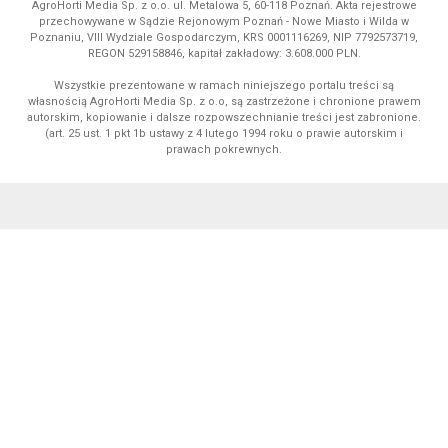
AgroHorti Media Sp. z o.o. ul. Metalowa 5, 60-118 Poznań. Akta rejestrowe
przechowywane w Sądzie Rejonowym Poznań - Nowe Miasto i Wilda w
Poznaniu, VIII Wydziale Gospodarczym, KRS 0001116269, NIP 7792573719,
REGON 529158846, kapitał zakładowy: 3.608.000 PLN.
Wszystkie prezentowane w ramach niniejszego portalu treści są
własnością AgroHorti Media Sp. z o.o, są zastrzeżone i chronione prawem
autorskim, kopiowanie i dalsze rozpowszechnianie treści jest zabronione.
(art. 25 ust. 1 pkt 1b ustawy z 4 lutego 1994 roku o prawie autorskim i
prawach pokrewnych.