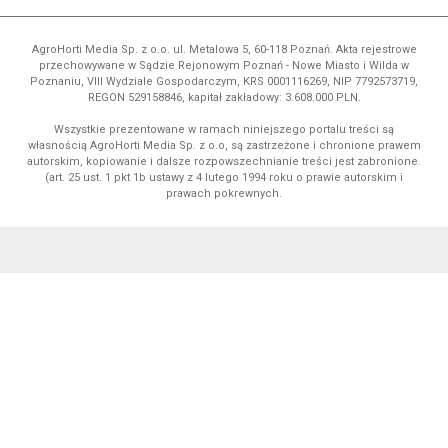
AgroHorti Media Sp. z o.o. ul. Metalowa 5, 60-118 Poznań. Akta rejestrowe
przechowywane w Sądzie Rejonowym Poznań - Nowe Miasto i Wilda w
Poznaniu, VIII Wydziale Gospodarczym, KRS 0001116269, NIP 7792573719,
REGON 529158846, kapitał zakładowy: 3.608.000 PLN.
Wszystkie prezentowane w ramach niniejszego portalu treści są
własnością AgroHorti Media Sp. z o.o, są zastrzeżone i chronione prawem
autorskim, kopiowanie i dalsze rozpowszechnianie treści jest zabronione.
(art. 25 ust. 1 pkt 1b ustawy z 4 lutego 1994 roku o prawie autorskim i
prawach pokrewnych.