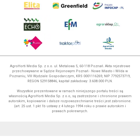
AgroHorti Media Sp. z o.o. ul. Metalowa 5, 60-118 Poznań. Akta rejestrowe
przechowywane w Sądzie Rejonowym Poznań - Nowe Miasto i Wilda w
Poznaniu, VIII Wydziale Gospodarczym, KRS 0001116269, NIP 7792573719,
REGON 529158846, kapitał zakładowy: 3.608.000 PLN.
Wszystkie prezentowane w ramach niniejszego portalu treści są
własnością AgroHorti Media Sp. z o.o, są zastrzeżone i chronione prawem
autorskim, kopiowanie i dalsze rozpowszechnianie treści jest zabronione.
(art. 25 ust. 1 pkt 1b ustawy z 4 lutego 1994 roku o prawie autorskim i
prawach pokrewnych.