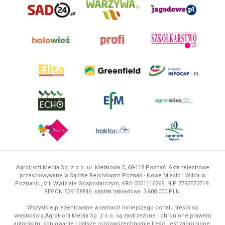
AgroHorti Media Sp. z o.o. ul. Metalowa 5, 60-118 Poznań. Akta rejestrowe
przechowywane w Sądzie Rejonowym Poznań - Nowe Miasto i Wilda w
Poznaniu, VIII Wydziale Gospodarczym, KRS 0001116269, NIP 7792573719,
REGON 529158846, kapitał zakładowy: 3.608.000 PLN.
Wszystkie prezentowane w ramach niniejszego portalu treści są
własnością AgroHorti Media Sp. z o.o, są zastrzeżone i chronione prawem
autorskim, kopiowanie i dalsze rozpowszechnianie treści jest zabronione.