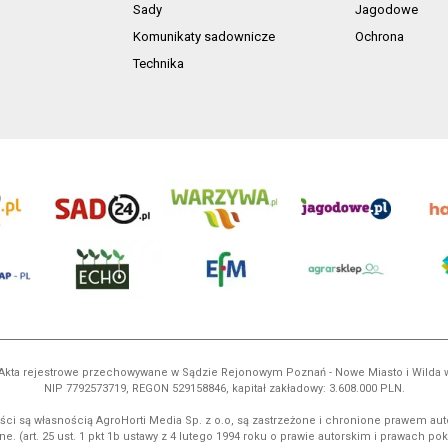
Sady
Jagodowe
Komunikaty sadownicze
Ochrona
Technika
ń. Akta rejestrowe przechowywane w Sądzie Rejonowym Poznań - Nowe Miasto i Wilda
NIP 7792573719, REGON 529158846, kapitał zakładowy: 3.608.000 PLN.
ci są własnością AgroHorti Media Sp. z o.o, są zastrzeżone i chronione prawem aut
e. (art. 25 ust. 1 pkt 1b ustawy z 4 lutego 1994 roku o prawie autorskim i prawach p