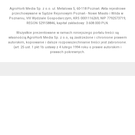
AgroHorti Media Sp. z o.o. ul. Metalowa 5, 60-118 Poznań. Akta rejestrowe
przechowywane w Sądzie Rejonowym Poznań - Nowe Miasto i Wilda w
Poznaniu, VIII Wydziale Gospodarczym, KRS 0001116269, NIP 7792573719,
REGON 529158846, kapitał zakładowy: 3.608.000 PLN.
Wszystkie prezentowane w ramach niniejszego portalu treści są
własnością AgroHorti Media Sp. z o.o, są zastrzeżone i chronione prawem
autorskim, kopiowanie i dalsze rozpowszechnianie treści jest zabronione.
(art. 25 ust. 1 pkt 1b ustawy z 4 lutego 1994 roku o prawie autorskim i
prawach pokrewnych.