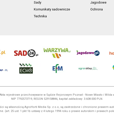
Sady
Jagodowe
Komunikaty sadownicze
Ochrona
Technika
ń. Akta rejestrowe przechowywane w Sądzie Rejonowym Poznań - Nowe Miasto i Wilda
NIP 7792573719, REGON 529158846, kapitał zakładowy: 3.608.000 PLN.
ci są własnością AgroHorti Media Sp. z o.o, są zastrzeżone i chronione prawem aut
e. (art. 25 ust. 1 pkt 1b ustawy z 4 lutego 1994 roku o prawie autorskim i prawach p