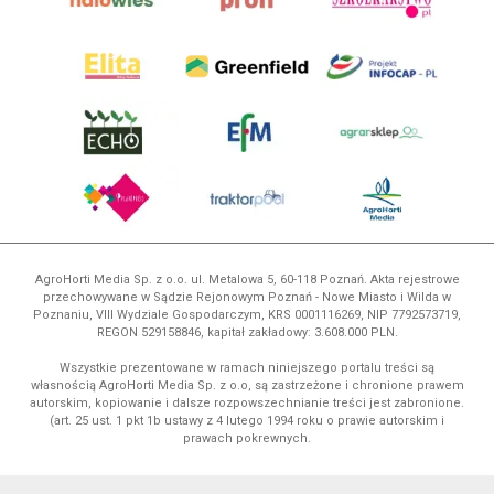
AgroHorti Media Sp. z o.o. ul. Metalowa 5, 60-118 Poznań. Akta rejestrowe
przechowywane w Sądzie Rejonowym Poznań - Nowe Miasto i Wilda w
Poznaniu, VIII Wydziale Gospodarczym, KRS 0001116269, NIP 7792573719,
REGON 529158846, kapitał zakładowy: 3.608.000 PLN.
Wszystkie prezentowane w ramach niniejszego portalu treści są
własnością AgroHorti Media Sp. z o.o, są zastrzeżone i chronione prawem
autorskim, kopiowanie i dalsze rozpowszechnianie treści jest zabronione.
(art. 25 ust. 1 pkt 1b ustawy z 4 lutego 1994 roku o prawie autorskim i
prawach pokrewnych.