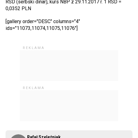
RSD (serbski dinar), kurs NBP z 29.11.2017 r. 1 RSD =
0,0352 PLN
[gallery order="DESC" columns="4"
ids="11073,11074,11075,11076"]
Rafał Szeleźniak