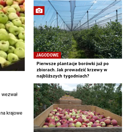
JAGODOWE
Pierwsze plantacje borówki już po
zbiorach. Jak prowadzić krzewy w
najbliższych tygodniach?
e wezwał
 na krajowe