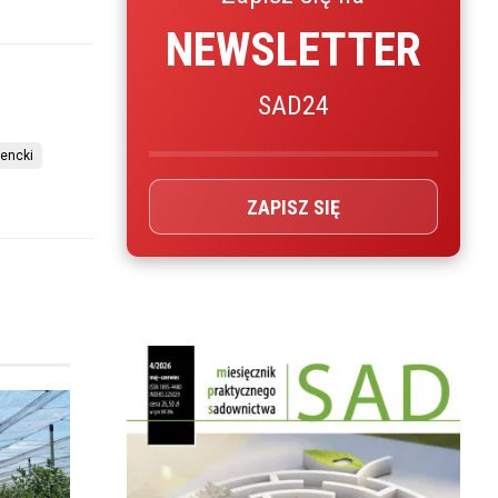
NEWSLETTER
SAD24
encki
ZAPISZ SIĘ