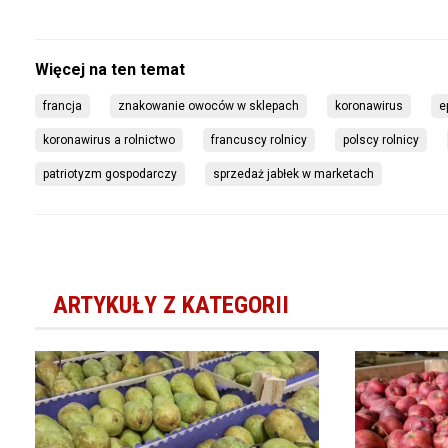
francja
znakowanie owoców w sklepach
koronawirus
e
koronawirus a rolnictwo
francuscy rolnicy
polscy rolnicy
patriotyzm gospodarczy
sprzedaż jabłek w marketach
ARTYKUŁY Z KATEGORII