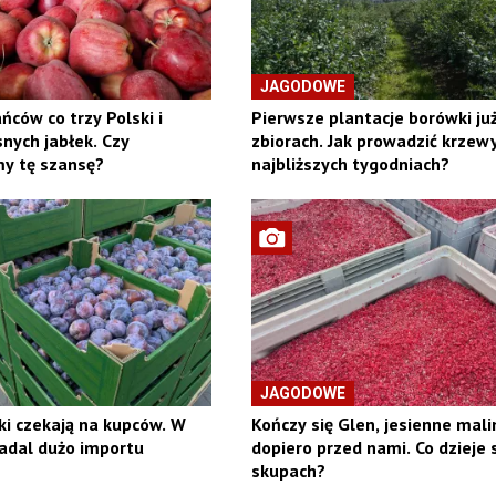
JAGODOWE
ńców co trzy Polski i
Pierwsze plantacje borówki ju
nych jabłek. Czy
zbiorach. Jak prowadzić krzew
y tę szansę?
najbliższych tygodniach?
JAGODOWE
ki czekają na kupców. W
Kończy się Glen, jesienne mali
adal dużo importu
dopiero przed nami. Co dzieje 
skupach?