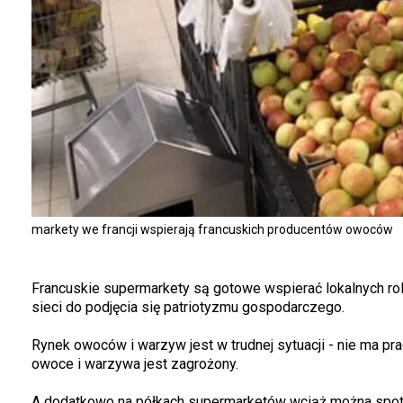
markety we francji wspierają francuskich producentów owoców
Francuskie supermarkety są gotowe wspierać lokalnych rol
sieci do podjęcia się patriotyzmu gospodarczego.
Rynek owoców i warzyw jest w trudnej sytuacji - nie ma p
owoce i warzywa jest zagrożony.
A dodatkowo na półkach supermarketów wciąż można spotka