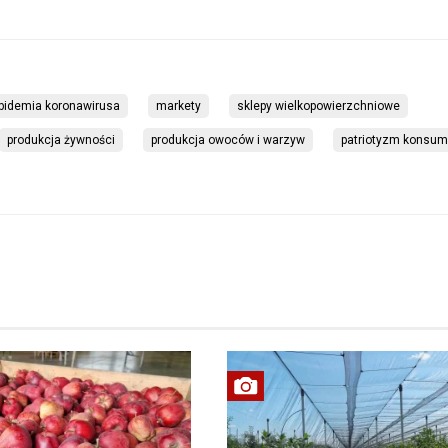
pidemia koronawirusa
markety
sklepy wielkopowierzchniowe
produkcja żywności
produkcja owoców i warzyw
patriotyzm konsum