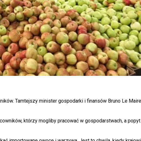
ników. Tamtejszy minister gospodarki i finansów Bruno Le Mair
racowników, którzy mogliby pracować w gospodarstwach, a popyt
ć importowane owoce i warzywa. Jest to chwila, kiedy krajowi