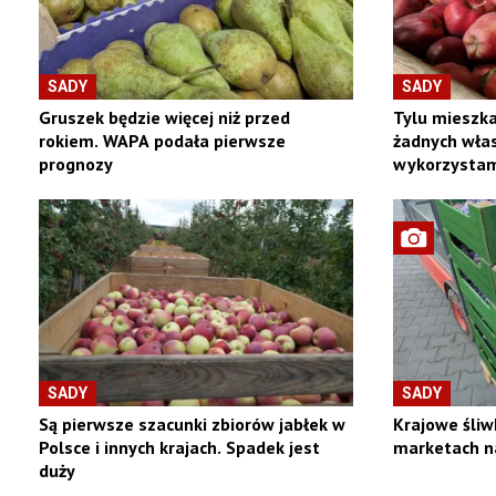
SADY
SADY
Gruszek będzie więcej niż przed
Tylu mieszka
rokiem. WAPA podała pierwsze
żadnych włas
prognozy
wykorzystam
SADY
SADY
Są pierwsze szacunki zbiorów jabłek w
Krajowe śliw
Polsce i innych krajach. Spadek jest
marketach n
duży