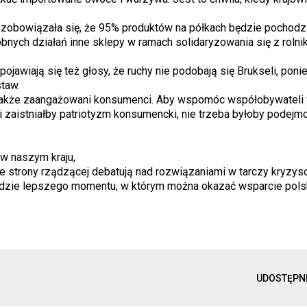
r zobowiązała się, że 95% produktów na półkach będzie pochodz
nych działań inne sklepy w ramach solidaryzowania się z rolni
jawiają się też głosy, że ruchy nie podobają się Brukseli, pon
staw.
 także zaangażowani konsumenci. Aby wspomóc współobywateli 
i zaistniałby patriotyzm konsumencki, nie trzeba byłoby podej
 w naszym kraju,
e strony rządzącej debatują nad rozwiązaniami w tarczy kryzyso
będzie lepszego momentu, w którym można okazać wsparcie pol
UDOSTĘPN