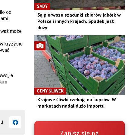
SADY
iło od
Są pierwsze szacunki zbiorów jabłek w
kami.
Polsce i innych krajach. Spadek jest
duży
ieważ może
w kryzysie
mować
wej, a
skim
CENY ŚLIWEK
Krajowe śliwki czekają na kupców. W
marketach nadal dużo importu
IJ
Zapisz się na