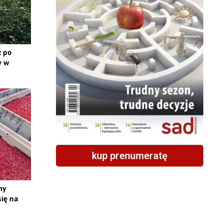
ż po
y w
kup prenumeratę
ny
się na