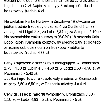
Golden Delicious i Sampion 2,33 zł, Idared 2,13 zł, Gloster,
Ligol i Lobo 2 zł. Najdroższe były Boskoop i Cortland -
kosztowały średnio 4 zł.
Na Łódzkim Rynku Hurtowym Zjazdowa 18 stycznia za
jabłka średnio trzeba było zapłacić: za Cortland 3 zł, za
Jonagored i Ligol 2 zł, za Lobo 2,34 zł, za Sampion 2,10 zł.
Na poznańskim rynku hurtowym (WGRO) 18 stycznia Gala,
Lobo, Rubin i Sampion kosztowały średnio 2,09 zł; od tego
znacznie odbiegała cena za Boskoop - jabłka te
kosztowały średnio 4,83 zł.
Ceny
krajowych gruszek
były następujące: w Broniszach
2,75 - 4,50 zł, Lublinie 3 - 4,50 zł, w Łodzi 2,50 - 4,50 zł, w
Poznaniu 5 - 5,40 zł.
Jabłka importowane
kosztowały średnio: w Broniszach
między 5,50 a 6,50 zł, w Poznaniu między 4 a 6 zł.
Ceny
gruszek z importu
wynosiły: w Broniszach 3,50 -
5,50 zł, w Łodzi 4,83 - 5 zł, w Poznaniu 5 - 6 zł.