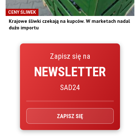
CENY ŚLIWEK
Krajowe śliwki czekają na kupców. W marketach nadal
dużo importu
Zapisz się na
NEWSLETTER
SAD24
ZAPISZ SIĘ