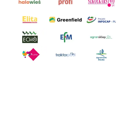
AgroHorti Media Sp. z o.o. ul. Metalowa 5, 60-118 Poznań. Akta rejestrowe
przechowywane w Sądzie Rejonowym Poznań - Nowe Miasto i Wilda w
Poznaniu, VIII Wydziale Gospodarczym, KRS 0001116269, NIP 7792573719,
REGON 529158846, kapitał zakładowy: 3.608.000 PLN.
Wszystkie prezentowane w ramach niniejszego portalu treści są
własnością AgroHorti Media Sp. z o.o, są zastrzeżone i chronione prawem
autorskim, kopiowanie i dalsze rozpowszechnianie treści jest zabronione.
(art. 25 ust. 1 pkt 1b ustawy z 4 lutego 1994 roku o prawie autorskim i
prawach pokrewnych.