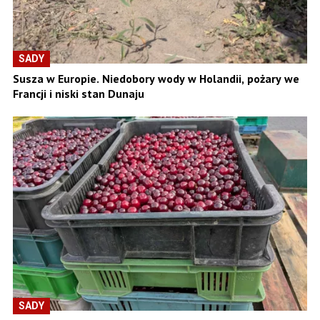
SADY
Susza w Europie. Niedobory wody w Holandii, pożary we
Francji i niski stan Dunaju
SADY