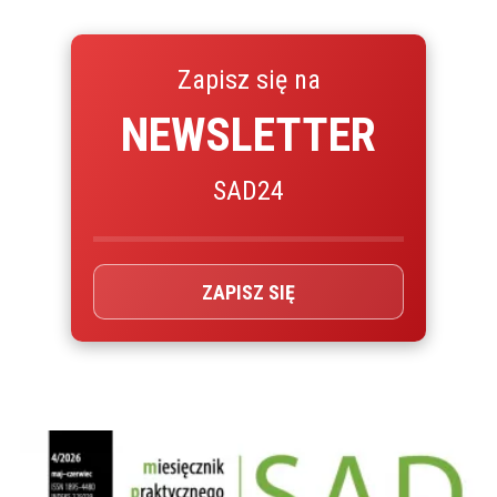
Zapisz się na
NEWSLETTER
SAD24
ZAPISZ SIĘ