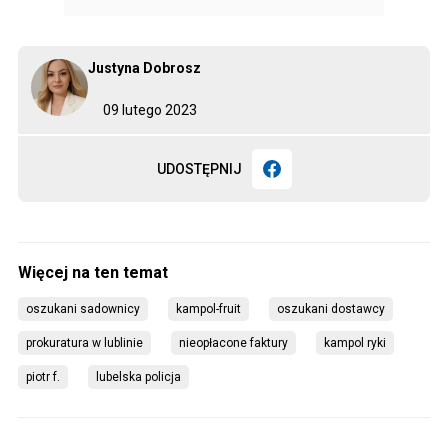
Justyna Dobrosz
09 lutego 2023
UDOSTĘPNIJ
oszukani sadownicy
kampol-fruit
oszukani dostawcy
prokuratura w lublinie
nieopłacone faktury
kampol ryki
piotr f.
lubelska policja