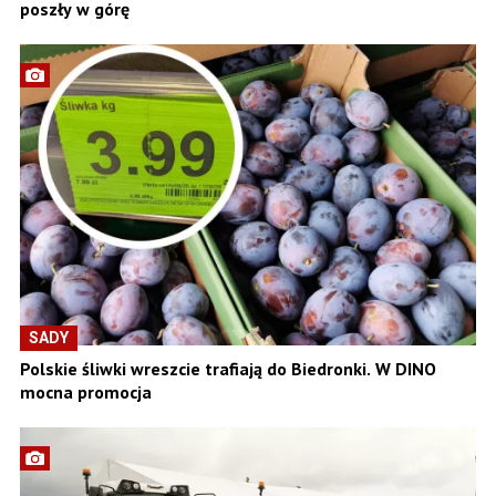
poszły w górę
SADY
Polskie śliwki wreszcie trafiają do Biedronki. W DINO
mocna promocja