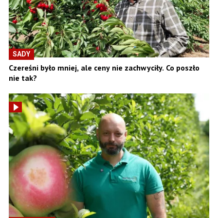
SADY
Czereśni było mniej, ale ceny nie zachwyciły. Co poszło
nie tak?