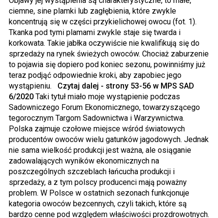
Objawy jej wystąpienia są charakterystyczne, to małe,
ciemne, sine plamki lub zagłębienia, które zwykle
koncentrują się w części przykielichowej owocu (fot. 1).
Tkanka pod tymi plamami zwykle staje się twarda i
korkowata. Takie jabłka oczywiście nie kwalifikują się do
sprzedaży na rynek świeżych owoców. Chociaż zaburzenie
to pojawia się dopiero pod koniec sezonu, powinniśmy już
teraz podjąć odpowiednie kroki, aby zapobiec jego
wystąpieniu.
Czytaj dalej - strony 53-56 w MPS SAD
6/2020
Taki tytuł miało moje wystąpienie podczas
Sadowniczego Forum Ekonomicznego, towarzyszącego
tegorocznym Targom Sadownictwa i Warzywnictwa.
Polska zajmuje czołowe miejsce wśród światowych
producentów owoców wielu gatunków jagodowych. Jednak
nie sama wielkość produkcji jest ważna, ale osiąganie
zadowalających wyników ekonomicznych na
poszczególnych szczeblach łańcucha produkcji i
sprzedaży, a z tym polscy producenci mają poważny
problem. W Polsce w ostatnich sezonach funkcjonuje
kategoria owoców bezcennych, czyli takich, które są
bardzo cenne pod względem właściwości prozdrowotnych.