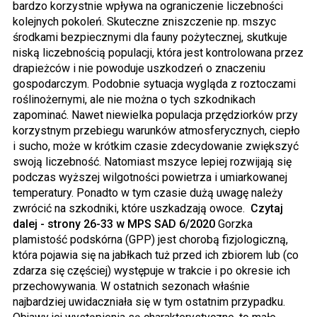
bardzo korzystnie wpływa na ograniczenie liczebności
kolejnych pokoleń. Skuteczne zniszczenie np. mszyc
środkami bezpiecznymi dla fauny pożytecznej, skutkuje
niską liczebnością populacji, która jest kontrolowana przez
drapieżców i nie powoduje uszkodzeń o znaczeniu
gospodarczym. Podobnie sytuacja wygląda z roztoczami
roślinożernymi, ale nie można o tych szkodnikach
zapominać. Nawet niewielka populacja przędziorków przy
korzystnym przebiegu warunków atmosferycznych, ciepło
i sucho, może w krótkim czasie zdecydowanie zwiększyć
swoją liczebność. Natomiast mszyce lepiej rozwijają się
podczas wyższej wilgotności powietrza i umiarkowanej
temperatury. Ponadto w tym czasie dużą uwagę należy
zwrócić na szkodniki, które uszkadzają owoce.
Czytaj
dalej - strony 26-33 w MPS SAD 6/2020
Gorzka
plamistość podskórna (GPP) jest chorobą fizjologiczną,
która pojawia się na jabłkach tuż przed ich zbiorem lub (co
zdarza się częściej) występuje w trakcie i po okresie ich
przechowywania. W ostatnich sezonach właśnie
najbardziej uwidaczniała się w tym ostatnim przypadku.