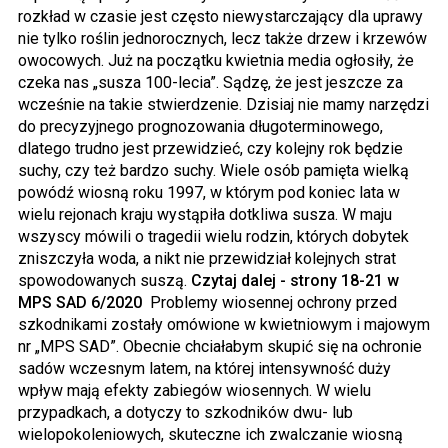
rozkład w czasie jest często niewystarczający dla uprawy
nie tylko roślin jednorocznych, lecz także drzew i krzewów
owocowych. Już na początku kwietnia media ogłosiły, że
czeka nas „susza 100-lecia”. Sądzę, że jest jeszcze za
wcześnie na takie stwierdzenie. Dzisiaj nie mamy narzędzi
do precyzyjnego prognozowania długoterminowego,
dlatego trudno jest przewidzieć, czy kolejny rok będzie
suchy, czy też bardzo suchy. Wiele osób pamięta wielką
powódź wiosną roku 1997, w którym pod koniec lata w
wielu rejonach kraju wystąpiła dotkliwa susza. W maju
wszyscy mówili o tragedii wielu rodzin, których dobytek
zniszczyła woda, a nikt nie przewidział kolejnych strat
spowodowanych suszą.
Czytaj dalej - strony 18-21 w
MPS SAD 6/2020
Problemy wiosennej ochrony przed
szkodnikami zostały omówione w kwietniowym i majowym
nr „MPS SAD”. Obecnie chciałabym skupić się na ochronie
sadów wczesnym latem, na której intensywność duży
wpływ mają efekty zabiegów wiosennych. W wielu
przypadkach, a dotyczy to szkodników dwu- lub
wielopokoleniowych, skuteczne ich zwalczanie wiosną