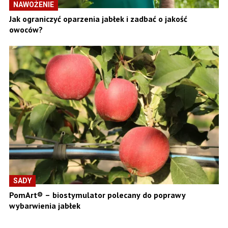
NAWOŻENIE
Jak ograniczyć oparzenia jabłek i zadbać o jakość
owoców?
SADY
PomArt® – biostymulator polecany do poprawy
wybarwienia jabłek