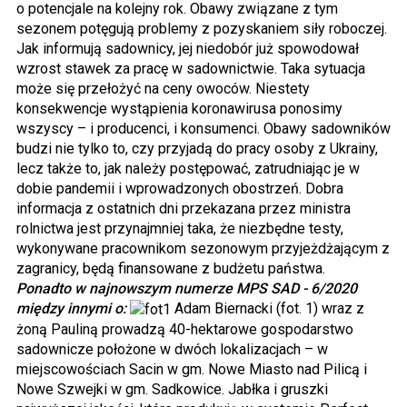
o potencjale na kolejny rok. Obawy związane z tym
sezonem potęgują problemy z pozyskaniem siły roboczej.
Jak informują sadownicy, jej niedobór już spowodował
wzrost stawek za pracę w sadownictwie. Taka sytuacja
może się przełożyć na ceny owoców. Niestety
konsekwencje wystąpienia koronawirusa ponosimy
wszyscy – i producenci, i konsumenci. Obawy sadowników
budzi nie tylko to, czy przyjadą do pracy osoby z Ukrainy,
lecz także to, jak należy postępować, zatrudniając je w
dobie pandemii i wprowadzonych obostrzeń. Dobra
informacja z ostatnich dni przekazana przez ministra
rolnictwa jest przynajmniej taka, że niezbędne testy,
wykonywane pracownikom sezonowym przyjeżdżającym z
zagranicy, będą finansowane z budżetu państwa.
Ponadto w najnowszym numerze MPS SAD - 6/2020
między innymi o:
Adam Biernacki (fot. 1) wraz z
żoną Pauliną prowadzą 40-hektarowe gospodarstwo
sadownicze położone w dwóch lokalizacjach – w
miejscowościach Sacin w gm. Nowe Miasto nad Pilicą i
Nowe Szwejki w gm. Sadkowice. Jabłka i gruszki