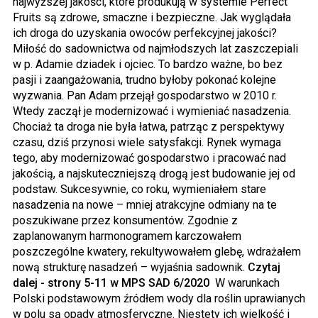
najwyższej jakości, które produkują w systemie Perfect
Fruits są zdrowe, smaczne i bezpieczne. Jak wyglądała
ich droga do uzyskania owoców perfekcyjnej jakości?
Miłość do sadownictwa od najmłodszych lat zaszczepiali
w p. Adamie dziadek i ojciec. To bardzo ważne, bo bez
pasji i zaangażowania, trudno byłoby pokonać kolejne
wyzwania. Pan Adam przejął gospodarstwo w 2010 r.
Wtedy zaczął je modernizować i wymieniać nasadzenia.
Chociaż ta droga nie była łatwa, patrząc z perspektywy
czasu, dziś przynosi wiele satysfakcji. Rynek wymaga
tego, aby modernizować gospodarstwo i pracować nad
jakością, a najskuteczniejszą drogą jest budowanie jej od
podstaw. Sukcesywnie, co roku, wymieniałem stare
nasadzenia na nowe – mniej atrakcyjne odmiany na te
poszukiwane przez konsumentów. Zgodnie z
zaplanowanym harmonogramem karczowałem
poszczególne kwatery, rekultywowałem glebę, wdrażałem
nową strukturę nasadzeń – wyjaśnia sadownik.
Czytaj
dalej - strony 5-11 w MPS SAD 6/2020
W warunkach
Polski podstawowym źródłem wody dla roślin uprawianych
w polu są opady
atmosferyczne. Niestety ich wielkość i