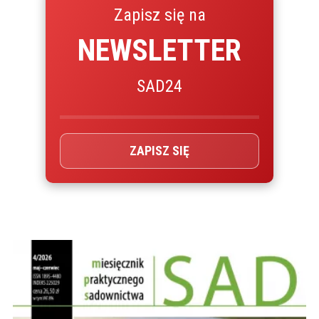
Zapisz się na
NEWSLETTER
SAD24
ZAPISZ SIĘ