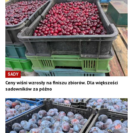
SADY
Ceny wiśni wzrosły na finiszu zbiorów. Dla większości
sadowników za późno