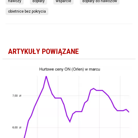
nawozy
dopłaty
wsparcie
dopłaty do nawozów
obietnice bez pokrycia
ARTYKUŁY POWIĄZANE