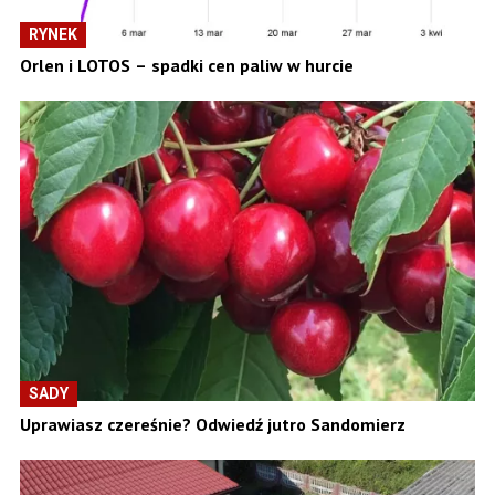
RYNEK
Orlen i LOTOS – spadki cen paliw w hurcie
SADY
Uprawiasz czereśnie? Odwiedź jutro Sandomierz