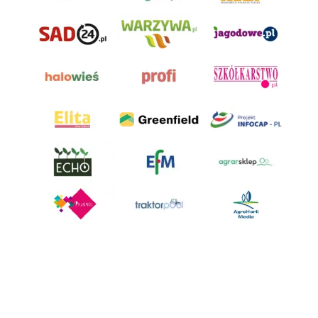
AgroHorti Media Sp. z o.o. ul. Metalowa 5, 60-118 Poznań. Akta rejestrowe
przechowywane w Sądzie Rejonowym Poznań - Nowe Miasto i Wilda w
Poznaniu, VIII Wydziale Gospodarczym, KRS 0001116269, NIP 7792573719,
REGON 529158846, kapitał zakładowy: 3.608.000 PLN.
Wszystkie prezentowane w ramach niniejszego portalu treści są