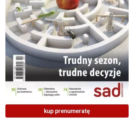
kup prenumeratę