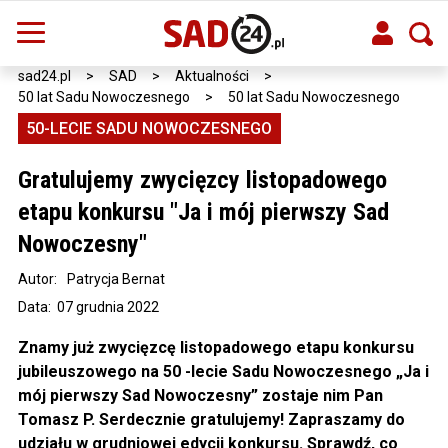
sad24.pl
>
SAD
>
Aktualności
>
50 lat Sadu Nowoczesnego
>
50 lat Sadu Nowoczesnego
50-LECIE SADU NOWOCZESNEGO
Gratulujemy zwycięzcy listopadowego
etapu konkursu "Ja i mój pierwszy Sad
Nowoczesny"
Autor:
Patrycja Bernat
Data: 07 grudnia 2022
Znamy już zwycięzcę listopadowego etapu konkursu
jubileuszowego na 50 -lecie Sadu Nowoczesnego „Ja i
mój pierwszy Sad Nowoczesny” zostaje nim Pan
Tomasz P. Serdecznie gratulujemy! Zapraszamy do
udziału w grudniowej edycji konkursu. Sprawdź, co