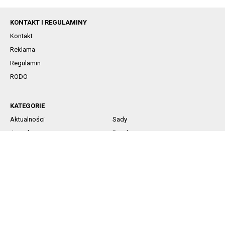
KONTAKT I REGULAMINY
Kontakt
Reklama
Regulamin
RODO
KATEGORIE
Aktualności
Sady
Jagodowe
Rynek
Komunikaty sadownicze
Ochrona
Nawożenie
Technika
SOCIAL MEDIA