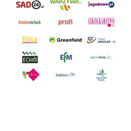
AgroHorti Media Sp. z o.o. ul. Metalowa 5, 60-118 Poznań. Akta rejestrowe
przechowywane w Sądzie Rejonowym Poznań - Nowe Miasto i Wilda w
Poznaniu, VIII Wydziale Gospodarczym, KRS 0001116269, NIP 7792573719,
REGON 529158846, kapitał zakładowy: 3.608.000 PLN.
Wszystkie prezentowane w ramach niniejszego portalu treści są
własnością AgroHorti Media Sp. z o.o, są zastrzeżone i chronione prawem
autorskim, kopiowanie i dalsze rozpowszechnianie treści jest zabronione.