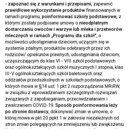
-
zapoznać się z warunkami i przepisami
, zapewnić
prawidłowe wykorzystanie produktów
finansowanych w
ramach programu,
poinformować szkoły podstawowe,
z
którymi zostały podpisane umowy o
nieodpłatnym
dostarczaniu owoców i warzyw lub mleka i przetworów
mlecznych w ramach „Programu dla szkół”
, o
możliwości udostępniania dzieciom, uczącym się w
systemie zdalnym, produktów odebranych przez ich
rodziców/ opiekunów prawnych, udostępniania dzieciom,
uczęszczającym do klas VI - VIII szkół podstawowych
oraz ogólnokształcących szkół muzycznych I stopnia, klas
III-V ogólnokształcących szkół baletowych oraz
oddziałów przedszkolnych w szkołach podstawowych, o
których mowa w §14 ust. 1 pkt 2 rozporządzenia MRiRW,
w związku z wprowadzeniem szczególnych rozwiązań
związanych z zapobieganiem, przeciwdziałaniem i
zwalczaniem COVID-19.
Sposób poinformowania leży
po stronie dostawcy
, dokonywać zmian w umowie, o
której mowa w pkt 20 ppkt 1 w zakresie niezależnych od
stron zmian polegających na zmniejszeniu lub zwiększeniu