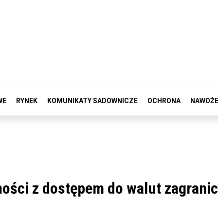
WE
RYNEK
KOMUNIKATY SADOWNICZE
OCHRONA
NAWOŻE
ności z dostępem do walut zagrani