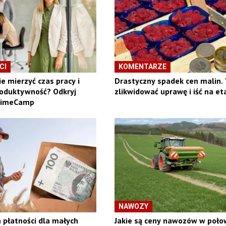
CI
KOMENTARZE
e mierzyć czas pracy i
Drastyczny spadek cen malin.
roduktywność? Odkryj
zlikwidować uprawę i iść na et
TimeCamp
NAWOZY
 płatności dla małych
Jakie są ceny nawozów w poło