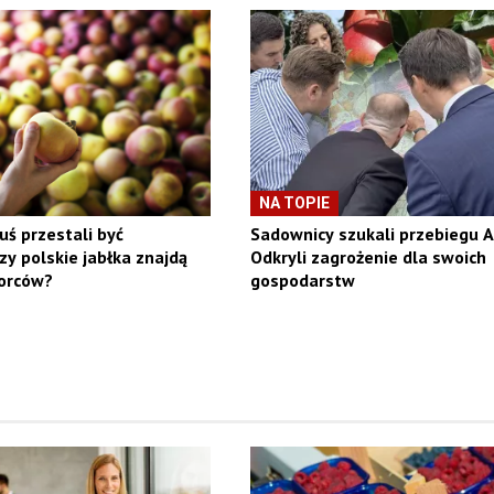
NA TOPIE
ruś przestali być
Sadownicy szukali przebiegu A
zy polskie jabłka znajdą
Odkryli zagrożenie dla swoich
orców?
gospodarstw