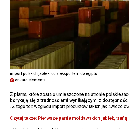
import polskich jabłek, co z eksportem do egiptu
envato.elements
Z pisma, które zostało umieszczone na stronie polskiesad
borykają się z trudnościami wynikającymi z dostępnośc
. Z tego też względu import produktów takich jak świeże o
Czytaj także: Pierwsze partie mołdawskich jabłek, trafią