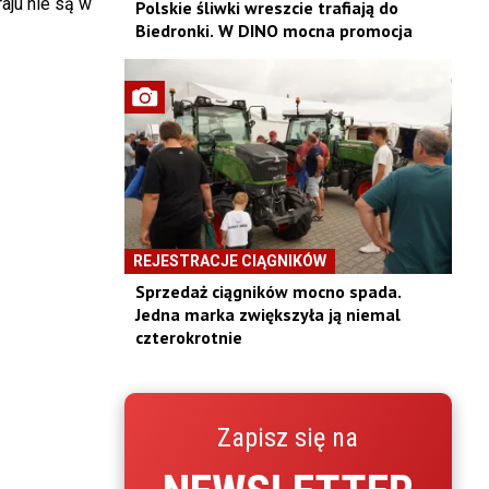
aju nie są w
Polskie śliwki wreszcie trafiają do
Biedronki. W DINO mocna promocja
REJESTRACJE CIĄGNIKÓW
Sprzedaż ciągników mocno spada.
Jedna marka zwiększyła ją niemal
czterokrotnie
Zapisz się na