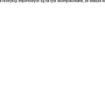
a restrykcji importowych są na tyle skomplikowane, że władze kr