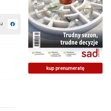
IJ
kup prenumeratę