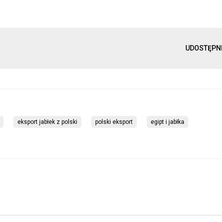
UDOSTĘPN
eksport jabłek z polski
polski eksport
egipt i jabłka