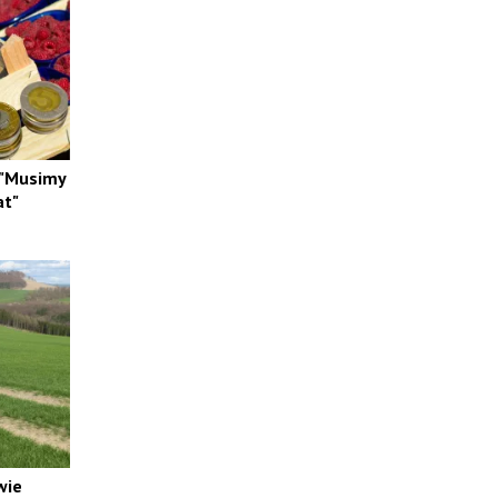
 "Musimy
at"
wie