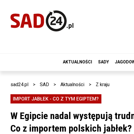
AKTUALNOŚCI
SADY
JAGODO
sad24.pl
>
SAD
>
Aktualności
>
Z kraju
IMPORT JABŁEK - CO Z TYM EGIPTEM?
W Egipcie nadal występują trud
Co z importem polskich jabłek?