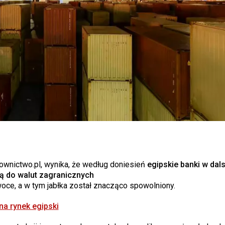
ownictwo.pl, wynika, że według doniesień
egipskie banki w dal
ią do walut zagranicznych
woce, a w tym jabłka został znacząco spowolniony.
 na rynek egipski