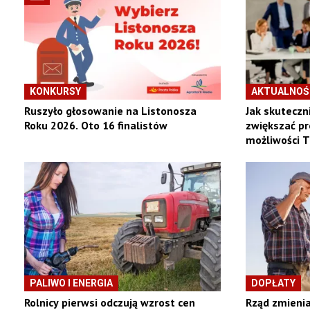
KONKURSY
AKTUALNOŚ
Ruszyło głosowanie na Listonosza
Jak skuteczni
Roku 2026. Oto 16 finalistów
zwiększać p
możliwości 
PALIWO I ENERGIA
DOPŁATY
Rolnicy pierwsi odczują wzrost cen
Rząd zmienia