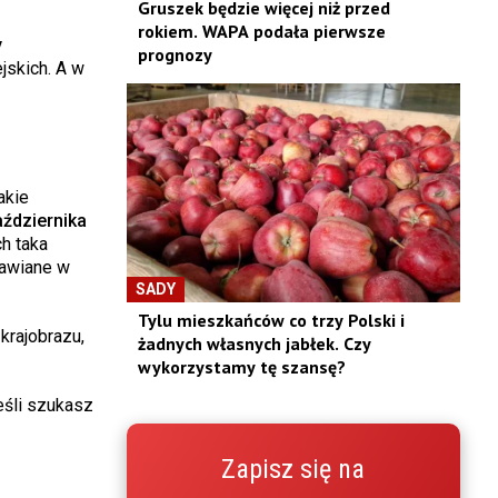
Gruszek będzie więcej niż przed
rokiem. WAPA podała pierwsze
y
prognozy
jskich. A w
akie
ździernika
h taka
rawiane w
SADY
Tylu mieszkańców co trzy Polski i
krajobrazu,
żadnych własnych jabłek. Czy
wykorzystamy tę szansę?
eśli szukasz
Zapisz się na