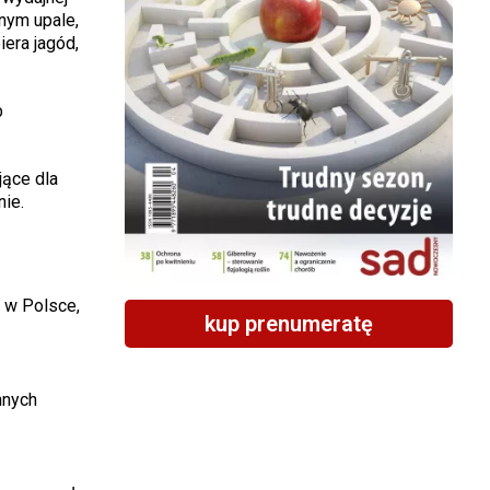
nym upale,
iera jagód,
b
jące dla
ie.
 w Polsce,
kup prenumeratę
nnych