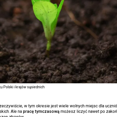
 Polski i krajów sąsiednich
eczywiście, w tym okresie jest wiele wolnych miejsc dla uczni
skich. Ale na
pracę tymczasową
możesz liczyć nawet po zakoń
ezon zbiorów.