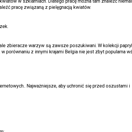
 kwiatów w szklarniach. Dlatego pracę można tam znaleźć niemal
naleźć pracę związaną z pielęgnacją kwiatów.
zek.
ale zbieracze warzyw są zawsze poszukiwani. W kolekcji papryk
w porównaniu z innymi krajami Belgia nie jest zbyt popularna w
ernetowych.. Najważniejsze, aby uchronić się przed oszustami i
m;