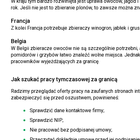
W kraju tym bardzo rozwinięta jest uprawa owoców, jagód i
rok. Jeśli nie jest to zbieranie plonów, to zawsze można z
Francja
Z kolei Francja potrzebuje zbieraczy winogron, jabłek i grus
Belgia
W Belgii zbieracze owoców nie są szczególnie potrzebni, 
pomidorów i grzybów łatwo znaleźć wolne miejsca. Jednak 
pracowników wyjeżdżających za granicę.
Jak szukać pracy tymczasowej za granicą
Radzimy przeglądać oferty pracy na zaufanych stronach int
zabezpieczyć się przed oszustwem, powinieneś:
Sprawdzić dane kontaktowe firmy;
Sprawdzić NIP;
Nie pracować bez podpisanej umowy;
Przeczytać dokładnie umowę przed jej podpisanie