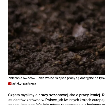
Zbieranie owoców. Jakie wolne miejsca pracy są dostępne na rynku
artykuł partnera
Często myślimy o
pracy sezonowe
j jako o
pracy letniej.
Rz
studentów zarówno w Polsce, jak iw innych krajach europej
sezonu letniego. Właśnie wtedy rozpoczyna się jesienny s