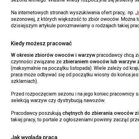
Na internetowych stronach wyszukiwania ofert pracy, np.
J
sezonowej, z których większość to zbiór owoców. Można ta
dzisiejszym artykule porozmawiamy o rodzajach takiej pracy,
Kiedy możesz pracować
W okresie zbiorów owoców i warzyw
pracodawcy chcą zat
czynności związane ze
zbieraniem owoców lub warzyw za
(maksymalnie na początku listopada). Wiele zależy od kraj
praca może odbywać się od początku wiosny do końca jesie
szklarniach).
Przed rozpoczęciem sezonu i na jego koniec pracownicy są
selekcją warzyw czy dystrybucją nawozów.
Pracodawcy poszukują
chętnych do zbierania owoców z
takiej pracy, to portale z ogłoszeniami powinny zacząć prz
Jak wygląda praca