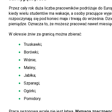
Przez cały rok duża liczba pracowników podróżuje do Europ
kiedy wielu studentów ma wakacje, a osoby pracujące wyjeż
rozpoczynają się pod koniec maja i trwają do września. D
pieniądze. Oznacza to, że możesz pracować nawet miesiąc
W okresie żniw za granicą można zbierać:
Truskawki;
Borówki;
Wiśnie;
Maliny;
Jabłka;
Szparagi;
Ogórki;
Pomidory.
Praca sezonowa wcale nie jest łatwa.
Wymaga znacznego 