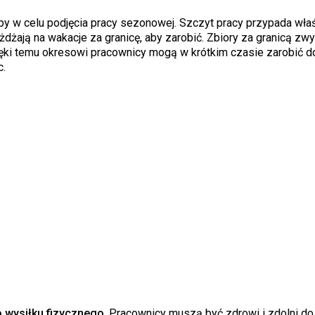
y w celu podjęcia pracy sezonowej. Szczyt pracy przypada właśn
dżają na wakacje za granicę, aby zarobić. Zbiory za granicą zwy
zięki temu okresowi pracownicy mogą w krótkim czasie zarobić 
.
wysiłku fizycznego
. Pracownicy muszą być zdrowi i zdolni do