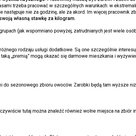
zasami trzeba pracować w szczególnych warunkach: w ekstremal
następuje nie za godzinę, ale za akord. Im więcej pracownik zb
swoją własną stawkę za kilogram.
upach (jak wspomniano powyżej, zatrudnianych jest wiele osó
óżnego rodzaju usługi dodatkowe. Są one szczególnie interesu
yż taką „premią” mogą okazać się darmowe mieszkania i wyżywien
bni do sezonowego zbioru owoców. Zarobki będą tam wyższe niż
 Oczywiście tutaj można znaleźć również wolne miejsca na zbiór i