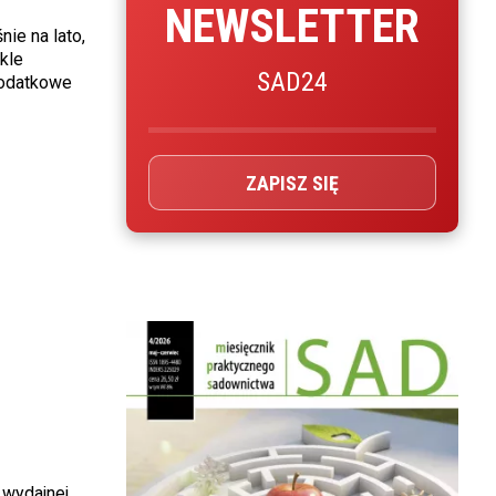
NEWSLETTER
ie na lato,
kle
SAD24
dodatkowe
ZAPISZ SIĘ
 wydajnej