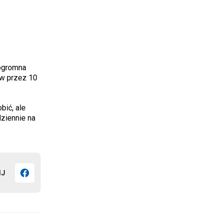
 ogromna
ew przez 10
bić, ale
dziennie na
IJ