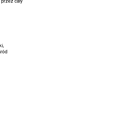
 przez cały
i,
śród