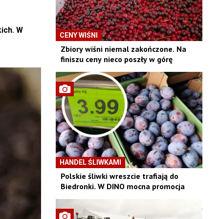
ich. W
CENY WIŚNI
Zbiory wiśni niemal zakończone. Na
finiszu ceny nieco poszły w górę
HANDEL ŚLIWKAMI
Polskie śliwki wreszcie trafiają do
Biedronki. W DINO mocna promocja