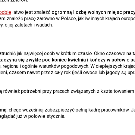
ooble
łatwo jest znaleźć
ogromną liczbę wolnych miejsc prac
m znaleźć pracę zarówno w Polsce, jak iw innych krajach europe
 o jej zaletach i wadach.
rudnić jak najwięcej osób w krótkim czasie. Okno czasowe na t
czyna się zwykle pod koniec kwietnia i kończy w połowie pa
u, regionu i ogólnie warunków pogodowych. W cieplejszych krajac
ni, czasem nawet przez cały rok (jeśli owoce lub jagody są up
 również potrzebni przy pracach związanych z kształtowaniem 
imą
, chcąc wcześniej zabezpieczyć pełną kadrę pracowników. J
eglądać już w połowie stycznia.