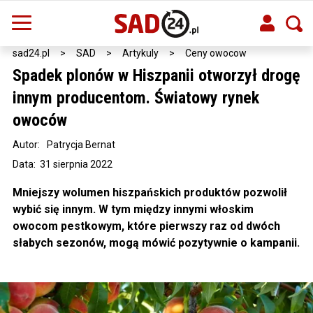
sad24.pl
>
SAD
>
Artykuly
>
Ceny owocow
Spadek plonów w Hiszpanii otworzył drogę
innym producentom. Światowy rynek
owoców
Autor:
Patrycja Bernat
Data: 31 sierpnia 2022
Mniejszy wolumen hiszpańskich produktów pozwolił
wybić się innym. W tym między innymi włoskim
owocom pestkowym, które pierwszy raz od dwóch
słabych sezonów, mogą mówić pozytywnie o kampanii.