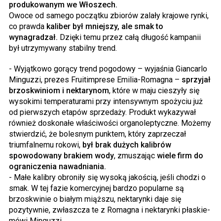
produkowanym we Włoszech.
Owoce od samego początku zbiorów zalały krajowe rynki,
co prawda
kaliber był mniejszy, ale smak to
wynagradzał.
Dzięki temu przez całą długość kampanii
był utrzymywany stabilny trend.
- Wyjątkowo gorący trend pogodowy – wyjaśnia Giancarlo
Minguzzi, prezes Fruitimprese Emilia-Romagna –
sprzyjał
brzoskwiniom i nektarynom
, które w maju cieszyły się
wysokimi temperaturami przy intensywnym spożyciu już
od pierwszych etapów sprzedaży. Produkt wykazywał
również doskonałe właściwości organoleptyczne. Możemy
stwierdzić, że bolesnym punktem, który zaprzeczał
triumfalnemu rokowi,
był brak dużych kalibrów
spowodowany brakiem wody
, zmuszając
wiele firm do
ograniczenia nawadniania.
- Małe kalibry obroniły się wysoką jakością, jeśli chodzi o
smak. W tej fazie komercyjnej bardzo popularne są
brzoskwinie o białym miąższu, nektarynki daje się
pozytywnie, zwłaszcza te z Romagna i nektarynki płaskie-
mówi Minguzzi.