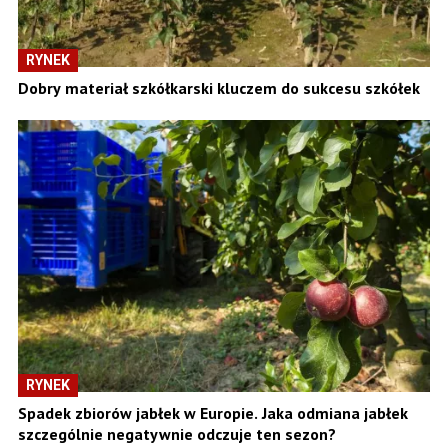
RYNEK
Dobry materiał szkółkarski kluczem do sukcesu szkółek
RYNEK
Spadek zbiorów jabłek w Europie. Jaka odmiana jabłek
szczególnie negatywnie odczuje ten sezon?