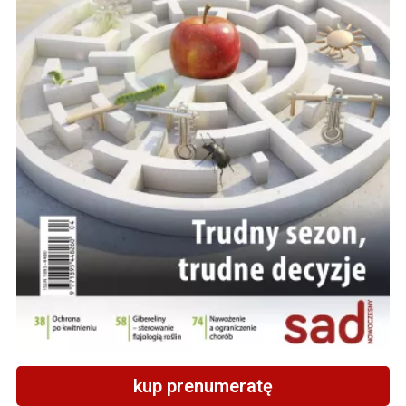
kup prenumeratę