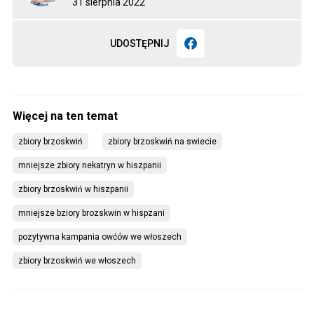
31 sierpnia 2022
UDOSTĘPNIJ
zbiory brzoskwiń
zbiory brzoskwiń na swiecie
mniejsze zbiory nekatryn w hiszpanii
zbiory brzoskwiń w hiszpanii
mniejsze bziory brozskwin w hispzani
pozytywna kampania owćów we włoszech
zbiory brzoskwiń we włoszech