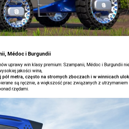
ii, Médoc i Burgundii
nów uprawy win klasy premium: Szampanii, Médoc i Burgundii nie
ysokiej jakości wina,
j pół metra, często na stromych zboczach i w winnicach ul
ierane są ręcznie, a większość prac związanych z utrzymaniem 
ponad rzędami.