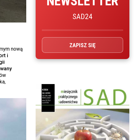
NEWSLETTER
SAD24
ZAPISZ SIĘ
samym nową
rt i
ii
owany
ców
ka,