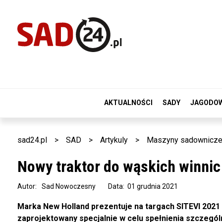
AKTUALNOŚCI
SADY
JAGODO
sad24.pl
>
SAD
>
Artykuly
>
Maszyny sadownicz
Nowy traktor do wąskich winnic
Autor:
Sad Nowoczesny
Data: 01 grudnia 2021
Marka New Holland prezentuje na targach SITEVI 2021 
zaprojektowany specjalnie w celu spełnienia szczegó