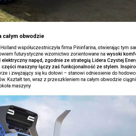
na całym obwodzie
Holland współuczestniczyła firma Pininfarina, otwierając tym 
 bowiem futurystyczne wzornictwo zorientowane na
wysoki komfo
lektryczny napęd, zgodnie ze strategią Lidera Czystej Energ
j części maszyny łączy zaś funkcjonalność ze stylem. Inspir
órze i zwężający się ku dołowi – stanowi odniesienie do hodow
ów. Kształt ten, wraz z przeszkleniem na całym obwodzie ciągni
ookoła maszyny