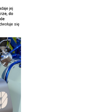
daje jej
rze, do
kle
dwołuje się