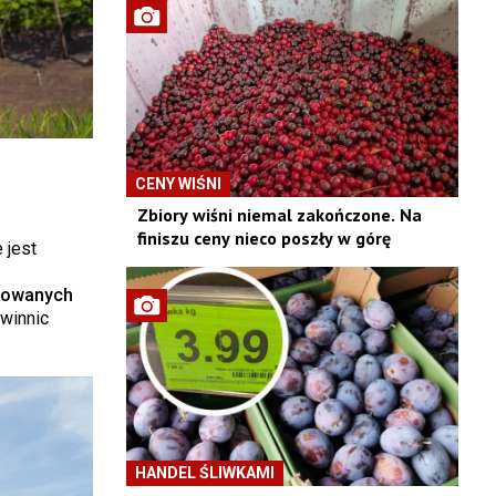
CENY WIŚNI
Zbiory wiśni niemal zakończone. Na
finiszu ceny nieco poszły w górę
 jest
okowanych
winnic
HANDEL ŚLIWKAMI