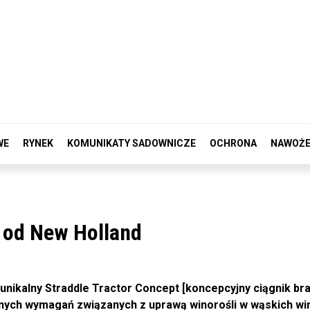
WE
RYNEK
KOMUNIKATY SADOWNICZE
OCHRONA
NAWOŻE
e
 od New Holland
unikalny Straddle Tractor Concept [koncepcyjny ciągnik br
lnych wymagań związanych z uprawą winorośli w wąskich wi