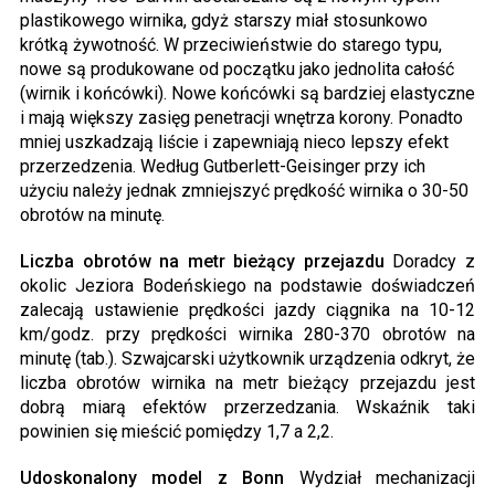
plastikowego wirnika, gdyż starszy miał stosunkowo
krótką żywotność. W przeciwieństwie do starego typu,
nowe są produkowane od początku jako jednolita całość
(wirnik i końcówki). Nowe końcówki są bardziej elastyczne
i mają większy zasięg penetracji wnętrza korony. Ponadto
mniej uszkadzają liście i zapewniają nieco lepszy efekt
przerzedzenia. Według Gutberlett-Geisinger przy ich
użyciu należy jednak zmniejszyć prędkość wirnika o 30-50
obrotów na minutę.
Liczba obrotów na metr bieżący przejazdu
Doradcy z
okolic Jeziora Bodeńskiego na podstawie doświadczeń
zalecają ustawienie prędkości jazdy ciągnika na 10-12
km/godz. przy prędkości wirnika 280-370 obrotów na
minutę (tab.). Szwajcarski użytkownik urządzenia odkryt, że
liczba obrotów wirnika na metr bieżący przejazdu jest
dobrą miarą efektów przerzedzania. Wskaźnik taki
powinien się mieścić pomiędzy 1,7 a 2,2.
Udoskonalony model z Bonn
Wydział mechanizacji