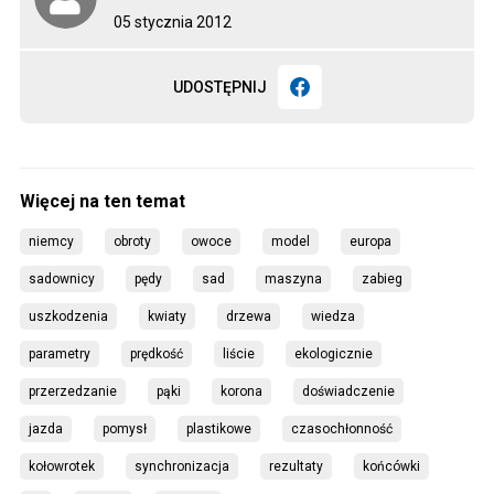
05 stycznia 2012
UDOSTĘPNIJ
niemcy
obroty
owoce
model
europa
sadownicy
pędy
sad
maszyna
zabieg
uszkodzenia
kwiaty
drzewa
wiedza
parametry
prędkość
liście
ekologicznie
przerzedzanie
pąki
korona
doświadczenie
jazda
pomysł
plastikowe
czasochłonność
kołowrotek
synchronizacja
rezultaty
końcówki