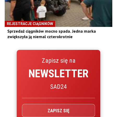
REJESTRACJE CIĄGNIKÓW
Sprzedaż ciągników mocno spada. Jedna marka
zwiększyła ją niemal czterokrotnie
Zapisz się na
NEWSLETTER
SAD24
ZAPISZ SIĘ