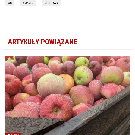
oś
sekcja
pionowy
ARTYKUŁY POWIĄZANE