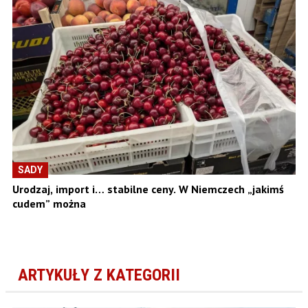
SADY
Urodzaj, import i… stabilne ceny. W Niemczech „jakimś
cudem” można
ARTYKUŁY Z KATEGORII