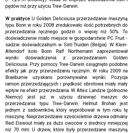
pędów niż przy użyciu Tree-Darwin.
W praktyce
U Golden Deliciousa przerzedzanie maszyną
typu Bonn w roku 2008 zredukowało ilość potrzebnych do
przerzedzania ręcznego godzin o więcej niż 50%. To
doświadczenie miało miejsce w gospodarstwie PC Fruit -
sadzie doświadczalnym w Sint-Truiden (Belgia). W Klein-
Altendorf koło Bonn Ralf Northemann zaprezentował
wyniki doświadczenia z przerzedzaniem Golden
Deliciousa. Przy pomocy Tree-Darwin osiągnięto podobne
efekty jak przy przerzedzaniu ręcznym. W roku 2009 na
Braeburnie uzyskano porównywalne wyniki. Pozycja
ramion przerzedzających i prędkość obrotowa miały mały
wpływ na efekt przerzedzania. W Altes Landzie (północne
Niemcy) jest już w użyciu dziewięć maszyn do
przerzedzania typu Tree-Darwin. Helmut Brohan jest
jednym z sadowników, który wypróbował w tym roku tę
maszynę. Nieprzerzedzane sześcioletnie drzewa odmiany
Red Elswout miały za dużo owoców o średnicy mniejszej
niż 70 mm. U drzew, które były przerzedzane maszyną