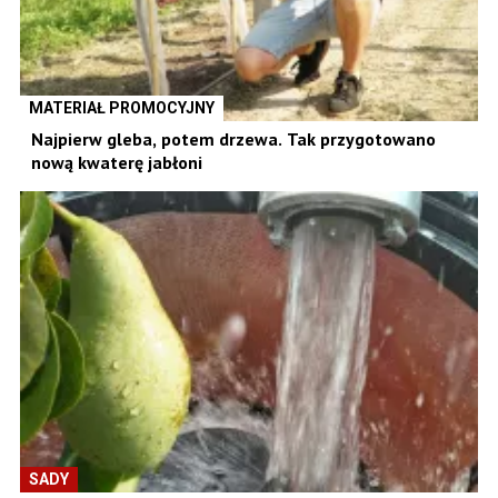
MATERIAŁ PROMOCYJNY
Najpierw gleba, potem drzewa. Tak przygotowano
nową kwaterę jabłoni
SADY