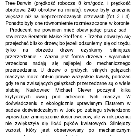
Tree-Darwin (prędkość robocza 8 km/godz. i prędkość
obrotowa 240 obrotów na minutę), owoce były znacznie
większe niż na nieprzerzedzanych drzewach (fot. 3 i 4).
Ponadto były one równomiernie rozmieszczone w koronie.
- Producent nie powinien mieć obaw jadąc przez sad -
stwierdza Beraterin Maike Steffens. - Trzeba odważyć się
przejechać blisko drzew, bo jeżeli odsuniemy się od rzędu,
tylko na obrzeżu drzew uzyskamy silniejsze
przerzedzanie. - Ważna jest forma drzewa - wysmukłe
wrzeciona nadają się najlepiej do mechanicznego
przerzedzania. U drzew o grubych, silnych gałęziach
maszyna może obtłuc prawie wszystkie kwiaty, podczas
gdy te na zwisających gałązkach przerzedzane są o wiele
słabiej. Naukowiec Michael Clever poczynił kilka
krytycznych uwag pod adresem tych maszyn. W
doświadczeniu z ekologicznie uprawianym Elstarem w
sadzie doświadczalnym w Jork po zabiegu stwierdzono
wprawdzie zmniejszenie ilości owoców, ale w rok później
nie zwiększyła się ilość pąków kwiatowych. Silniejszy
wzrost, który jest obserwowany po mechanicznym