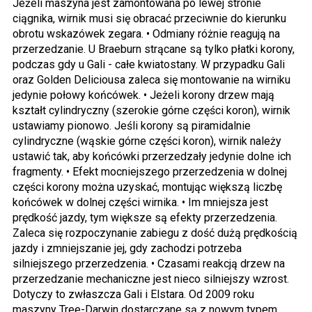
Jeżeli maszyna jest zamontowana po lewej stronie
ciągnika, wirnik musi się obracać przeciwnie do kierunku
obrotu wskazówek zegara. • Odmiany różnie reagują na
przerzedzanie. U Braeburn strącane są tylko płatki korony,
podczas gdy u Gali - całe kwiatostany. W przypadku Gali
oraz Golden Deliciousa zaleca się montowanie na wirniku
jedynie połowy końcówek. • Jeżeli korony drzew mają
kształt cylindryczny (szerokie górne części koron), wirnik
ustawiamy pionowo. Jeśli korony są piramidalnie
cylindryczne (wąskie górne części koron), wirnik należy
ustawić tak, aby końcówki przerzedzały jedynie dolne ich
fragmenty. • Efekt mocniejszego przerzedzenia w dolnej
części korony można uzyskać, montując większą liczbę
końcówek w dolnej części wirnika. • Im mniejsza jest
prędkość jazdy, tym większe są efekty przerzedzenia.
Zaleca się rozpoczynanie zabiegu z dość dużą prędkością
jazdy i zmniejszanie jej, gdy zachodzi potrzeba
silniejszego przerzedzenia. • Czasami reakcją drzew na
przerzedzanie mechaniczne jest nieco silniejszy wzrost.
Dotyczy to zwłaszcza Gali i Elstara. Od 2009 roku
maszyny Tree-Darwin dostarczane są z nowym typem