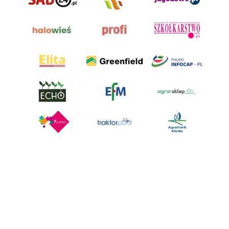
AgroHorti Media Sp. z o.o. ul. Metalowa 5, 60-118 Poznań. Akta rejestrowe
przechowywane w Sądzie Rejonowym Poznań - Nowe Miasto i Wilda w
Poznaniu, VIII Wydziale Gospodarczym, KRS 0001116269, NIP 7792573719,
REGON 529158846, kapitał zakładowy: 3.608.000 PLN.
Wszystkie prezentowane w ramach niniejszego portalu treści są
własnością AgroHorti Media Sp. z o.o, są zastrzeżone i chronione prawem
autorskim, kopiowanie i dalsze rozpowszechnianie treści jest zabronione.
(art. 25 ust. 1 pkt 1b ustawy z 4 lutego 1994 roku o prawie autorskim i