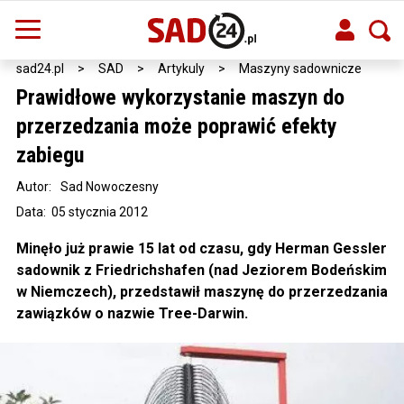
sad24.pl
>
SAD
>
Artykuly
>
Maszyny sadownicze
Prawidłowe wykorzystanie maszyn do
przerzedzania może poprawić efekty
zabiegu
Autor:
Sad Nowoczesny
Data: 05 stycznia 2012
Minęło już prawie 15 lat od czasu, gdy Herman Gessler
sadownik z Friedrichshafen (nad Jeziorem Bodeńskim
w Niemczech), przedstawił maszynę do przerzedzania
zawiązków o nazwie Tree-Darwin.