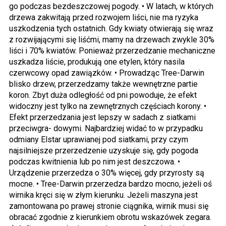
go podczas bezdeszczowej pogody. • W latach, w których
drzewa zakwitają przed rozwojem liści, nie ma ryzyka
uszkodzenia tych ostatnich. Gdy kwiaty otwierają się wraz
z rozwijającymi się liśćmi, mamy na drzewach zwykle 30%
liści i 70% kwiatów. Ponieważ przerzedzanie mechaniczne
uszkadza liście, produkują one etylen, który nasila
czerwcowy opad zawiązków. • Prowadząc Tree-Darwin
blisko drzew, przerzedzamy także wewnętrzne partie
koron. Zbyt duża odległość od pni powoduje, że efekt
widoczny jest tylko na zewnętrznych częściach korony. •
Efekt przerzedzania jest lepszy w sadach z siatkami
przeciwgra- dowymi. Najbardziej widać to w przypadku
odmiany Elstar uprawianej pod siatkami, przy czym
najsilniejsze przerzedzenie uzyskuje się, gdy pogoda
podczas kwitnienia lub po nim jest deszczowa. •
Urządzenie przerzedza o 30% więcej, gdy przyrosty są
mocne. • Tree-Darwin przerzedza bardzo mocno, jeżeli oś
wirnika kręci się w złym kierunku. Jeżeli maszyna jest
zamontowana po prawej stronie ciągnika, wirnik musi się
obracać zgodnie z kierunkiem obrotu wskazówek zegara.