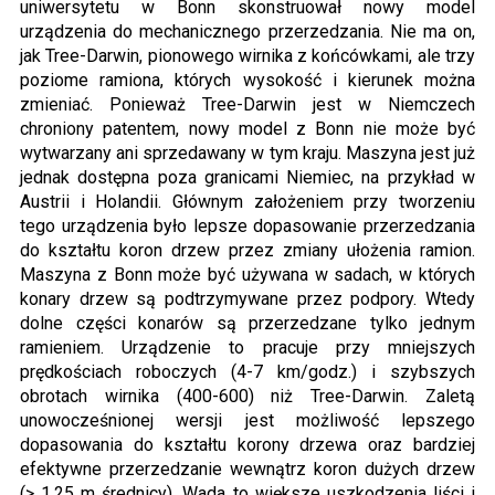
uniwersytetu w Bonn skonstruował nowy model
urządzenia do mechanicznego przerzedzania. Nie ma on,
jak Tree-Darwin, pionowego wirnika z końcówkami, ale trzy
poziome ramiona, których wysokość i kierunek można
zmieniać. Ponieważ Tree-Darwin jest w Niemczech
chroniony patentem, nowy model z Bonn nie może być
wytwarzany ani sprzedawany w tym kraju. Maszyna jest już
jednak dostępna poza granicami Niemiec, na przykład w
Austrii i Holandii. Głównym założeniem przy tworzeniu
tego urządzenia było lepsze dopasowanie przerzedzania
do kształtu koron drzew przez zmiany ułożenia ramion.
Maszyna z Bonn może być używana w sadach, w których
konary drzew są podtrzymywane przez podpory. Wtedy
dolne części konarów są przerzedzane tylko jednym
ramieniem. Urządzenie to pracuje przy mniejszych
prędkościach roboczych (4-7 km/godz.) i szybszych
obrotach wirnika (400-600) niż Tree-Darwin. Zaletą
unowocześnionej wersji jest możliwość lepszego
dopasowania do kształtu korony drzewa oraz bardziej
efektywne przerzedzanie wewnątrz koron dużych drzew
(> 1,25 m średnicy). Wada to większe uszkodzenia liści i