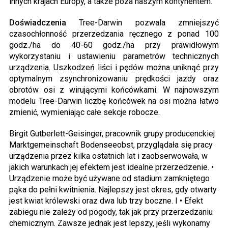
innych krajach Europy, a także poza naszym kontynentem.
Doświadczenia
Tree-Darwin pozwala zmniejszyć
czasochłonność przerzedzania ręcznego z ponad 100
godz./ha do 40-60 godz./ha przy prawidłowym
wykorzystaniu i ustawieniu parametrów technicznych
urządzenia. Uszkodzeń liści i pędów można uniknąć przy
optymalnym zsynchronizowaniu prędkości jazdy oraz
obrotów osi z wirującymi końcówkami. W najnowszym
modelu Tree-Darwin liczbę końcówek na osi można łatwo
zmienić, wymieniając całe sekcje robocze.
Birgit Gutberlett-Geisinger, pracownik grupy producenckiej
Marktgemeinschaft Bodenseeobst, przyglądała się pracy
urządzenia przez kilka ostatnich lat i zaobserwowała, w
jakich warunkach jej efektem jest idealne przerzedzenie. •
Urządzenie może być używane od stadium zamkniętego
pąka do pełni kwitnienia. Najlepszy jest okres, gdy otwarty
jest kwiat królewski oraz dwa lub trzy boczne. I • Efekt
zabiegu nie zależy od pogody, tak jak przy przerzedzaniu
chemicznym. Zawsze jednak jest lepszy, jeśli wykonamy