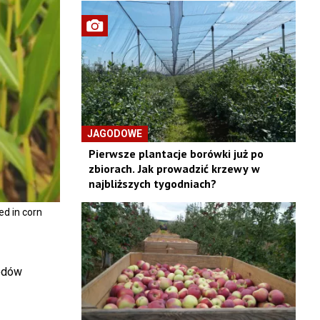
JAGODOWE
Pierwsze plantacje borówki już po
zbiorach. Jak prowadzić krzewy w
najbliższych tygodniach?
ed in corn
wodów