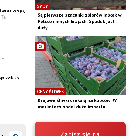
SADY
kotwórczego,
Są pierwsze szacunki zbiorów jabłek w
 Ta
Polsce i innych krajach. Spadek jest
duży
ie
ja zależy
CENY ŚLIWEK
Krajowe śliwki czekają na kupców. W
marketach nadal dużo importu
Zapisz się na