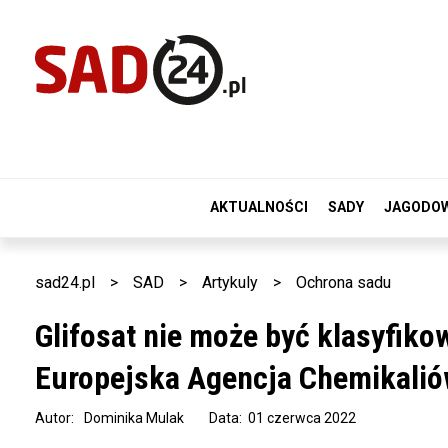
AKTUALNOŚCI
SADY
JAGODO
sad24.pl
>
SAD
>
Artykuly
>
Ochrona sadu
Glifosat nie może być klasyfiko
Europejska Agencja Chemikali
Autor:
Dominika Mulak
Data: 01 czerwca 2022