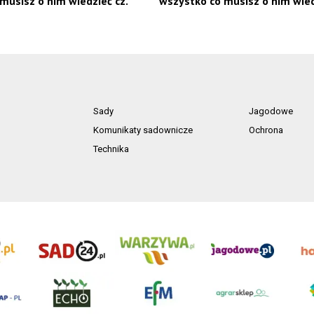
musisz o nim wiedzieć cz.
wszystko co musisz o nim wiedz
Sady
Jagodowe
Komunikaty sadownicze
Ochrona
Technika