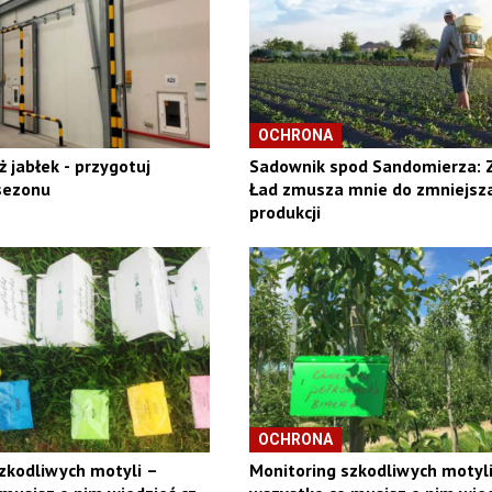
OCHRONA
 jabłek - przygotuj
Sadownik spod Sandomierza: 
sezonu
Ład zmusza mnie do zmniejsz
produkcji
OCHRONA
zkodliwych motyli –
Monitoring szkodliwych motyl