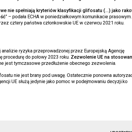
nie spełniają kryteriów klasyfikacji glifosatu (...) jako ra
ość
” – podała ECHA w poniedziałkowym komunikacie prasowym.
ż przez cztery państwa członkowskie UE w czerwcu 2021 roku.
analizie ryzyka przeprowadzonej przez Europejską Agencję
ę procedurę do połowy 2023 roku.
Zezwolenie UE na stosowan
ne jest tymczasowe przedłużenie obecnego zezwolenia.
fosatu nie jest brany pod uwagę. Ostatecznie ponowna autoryzac
encji UE służą jedynie jako pomoc w podejmowaniu decyzji.ko