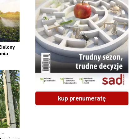
Zielony
ania
kup prenumeratę
i –