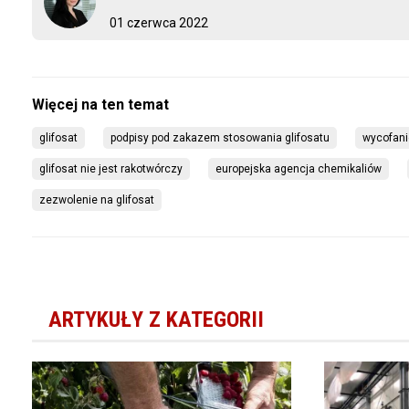
01 czerwca 2022
glifosat
podpisy pod zakazem stosowania glifosatu
wycofani
glifosat nie jest rakotwórczy
europejska agencja chemikaliów
zezwolenie na glifosat
ARTYKUŁY Z KATEGORII