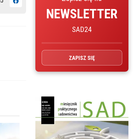
IJ
NEWSLETTER
SAD24
ZAPISZ SIĘ