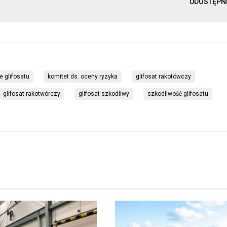
UDOSTĘPN
e glifosatu
komitet ds. oceny ryzyka
glifosat rakotówczy
glifosat rakotwórczy
glifosat szkodliwy
szkodliwość glifosatu