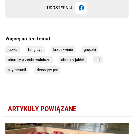
UDOSTĘPNIJ
jabłka
fungicyd
brzoskwinie
gruszki
choroby przechowalnicze
choroby jabłek
upl
pirymetanil
deccopyr-pot
ARTYKUŁY POWIĄZANE