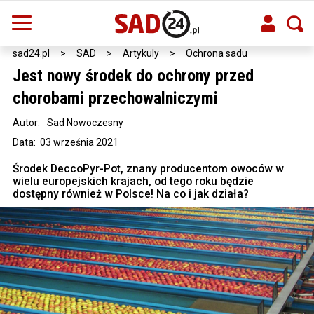
sad24.pl
>
SAD
>
Artykuly
>
Ochrona sadu
Jest nowy środek do ochrony przed
chorobami przechowalniczymi
Autor:
Sad Nowoczesny
Data: 03 września 2021
Środek DeccoPyr-Pot, znany producentom owoców w
wielu europejskich krajach, od tego roku będzie
dostępny również w Polsce! Na co i jak działa?