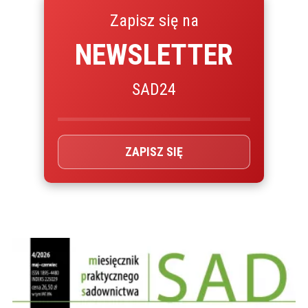
Zapisz się na
NEWSLETTER
SAD24
ZAPISZ SIĘ