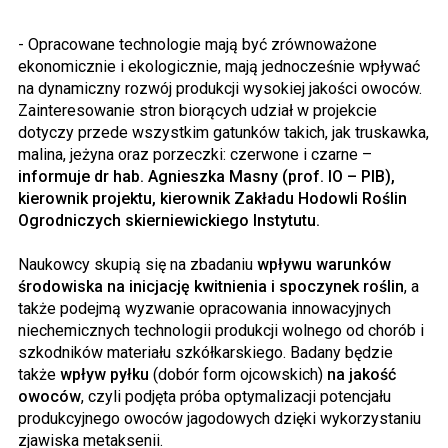
- Opracowane technologie mają być zrównoważone
ekonomicznie i ekologicznie, mają jednocześnie wpływać
na dynamiczny rozwój produkcji wysokiej jakości owoców.
Zainteresowanie stron biorących udział w projekcie
dotyczy przede wszystkim gatunków takich, jak truskawka,
malina, jeżyna oraz porzeczki: czerwone i czarne –
informuje dr hab. Agnieszka Masny (prof. IO – PIB),
kierownik projektu, kierownik Zakładu Hodowli Roślin
Ogrodniczych skierniewickiego Instytutu.
Naukowcy skupią się na zbadaniu
wpływu warunków
środowiska na inicjację kwitnienia i spoczynek roślin
, a
także podejmą wyzwanie opracowania innowacyjnych
niechemicznych technologii produkcji wolnego od chorób i
szkodników materiału szkółkarskiego. Badany będzie
także
wpływ pyłku
(dobór form ojcowskich)
na jakość
owoców
, czyli podjęta próba optymalizacji potencjału
produkcyjnego owoców jagodowych dzięki wykorzystaniu
zjawiska metaksenii.