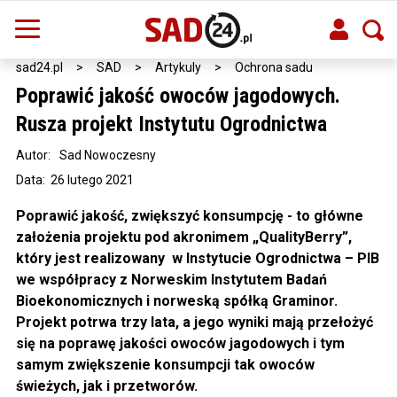
sad24.pl
>
SAD
>
Artykuly
>
Ochrona sadu
Poprawić jakość owoców jagodowych.
Rusza projekt Instytutu Ogrodnictwa
Autor:
Sad Nowoczesny
Data: 26 lutego 2021
Poprawić jakość, zwiększyć konsumpcję - to główne
założenia projektu pod akronimem „QualityBerry”,
który jest realizowany w Instytucie Ogrodnictwa – PIB
we współpracy z Norweskim Instytutem Badań
Bioekonomicznych i norweską spółką Graminor.
Projekt potrwa trzy lata, a jego wyniki mają przełożyć
się na poprawę jakości owoców jagodowych i tym
samym zwiększenie konsumpcji tak owoców
świeżych, jak i przetworów.