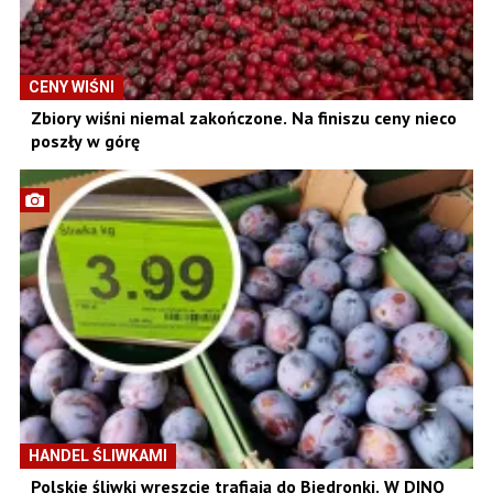
CENY WIŚNI
Zbiory wiśni niemal zakończone. Na finiszu ceny nieco
poszły w górę
HANDEL ŚLIWKAMI
Polskie śliwki wreszcie trafiają do Biedronki. W DINO