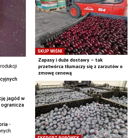
SKUP WIŚNI
Zapasy i duże dostawy – tak
rodukcji
przetwórca tłumaczy się z zarzutów o
zmowę cenową
cyjnych
cję jagód w
 ogranicza
oria
-
onych.
EKSPORT BORÓWEK