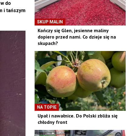
ów do
m i tańszym
SKUP MALIN
Kończy się Glen, jesienne maliny
dopiero przed nami. Co dzieje się na
skupach?
NA TOPIE
Upał i nawałnice. Do Polski zbliża się
chłodny front