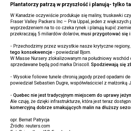
Plantatorzy patrzą w przyszłość i planują- tylko t
W Kanadzie oczywiście produkuje się maliny, truskawki czy 
Fraser Valley Packers Inc – Pria Uppal, jeden z większych
wyprzedzeniem na to co czeka rynek i planują kupić ziemie 
przekraczają 5 miliardów dolarów,
musi przygotować się i
- Przechodzimy przez wszystkie nasze krytyczne regiony, 
tego konsekwencje
- powiedział Bjorn.
W Masse Nursery zlokalizowanym na południowy wschód od 
sprzedawane będą pod marka Driscoll.
Spodziewają się z
- Wysokie foliowe tunele chronią jagody przed opadami des
powiedział Sebastien Dugre, współwłaściciel z małżonką 
-
Quebec nie jest tradycyjnym miejscem do uprawy jeżyn
Ale czuję, że dzięki infrastrukturze, która jest teraz dostęp
komercyjną dobrze smakujących malin na dłuższy sezo
opr. Bernat Patrycja
Źródło: reuters.com