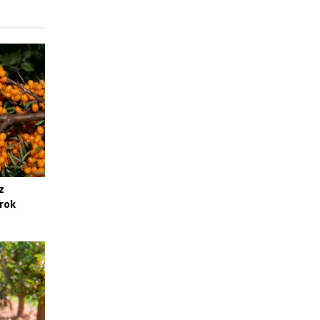
z
rok