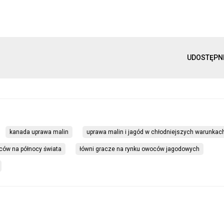
UDOSTĘPN
kanada uprawa malin
uprawa malin i jagód w chłodniejszych warunkac
ów na północy świata
łówni gracze na rynku owoców jagodowych