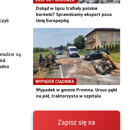
Dokąd w lipcu trafiały polskie
borówki? Sprawdzamy eksport poza
Unię Europejską
zyli
anadzie są
ód.
udno
WYPADEK CIĄGNIKA
Wypadek w gminie Promna. Ursus pękł
na pół, traktorzysta w szpitalu
Zapisz się na