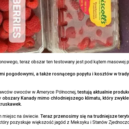
lonowego, teraz obszar ten testowany jest pod kątem masowej p
i pogodowymi, a także rosnącego popytu i kosztów w trady
dawców owoców w Ameryce Północnej,
testują aktualnie produk
y
obszary Kanady mimo chłodniejszego klimatu, który zwykle
 truskawek.
 miejsc na świecie.
Teraz przenosimy się na trudniejsze teryt
, który pozyskuje większość jagód z Meksyku i Stanów Zjednocz