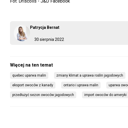
Fot: Driscolls - J&D Facebook
Patrycja Bernat
30 sierpnia 2022
quebec uparwa malin
zmiany klimat a uprawa roślin jagodowych
eksport owoców z kanady
ontario i uprawa malin
uparwa owoc
przedłużyć sezon owoców jagodowych
import owoców do ameryki