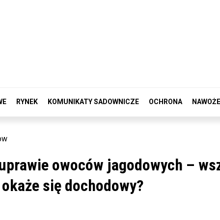
WE
RYNEK
KOMUNIKATY SADOWNICZE
OCHRONA
NAWOŻE
ow
 uprawie owoców jagodowych – ws
k okaże się dochodowy?