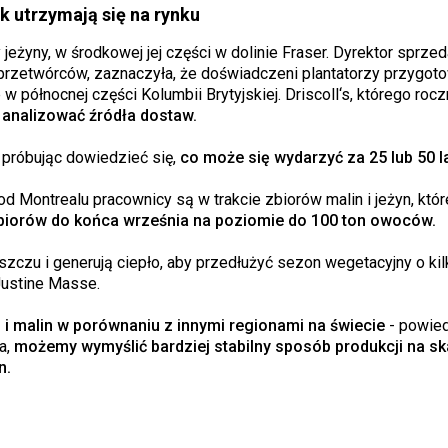
ak utrzymają się na rynku
jeżyny, w środkowej jej części w dolinie Fraser. Dyrektor sprze
 przetwórców, zaznaczyła, że doświadczeni plantatorzy przygoto
w północnej części Kolumbii Brytyjskiej. Driscoll‘s, którego ro
 analizować źródła dostaw.
próbując dowiedzieć się,
co może się wydarzyć za 25 lub 50 lat
Montrealu pracownicy są w trakcie zbiorów malin i jeżyn, któr
biorów do końca września na poziomie do 100 ton owoców.
zczu i generują ciepło, aby przedłużyć sezon wegetacyjny o kilk
Justine Masse.
 i malin w porównaniu z innymi regionami na świecie
- powied
na,
możemy wymyślić bardziej stabilny sposób produkcji na sk
n.