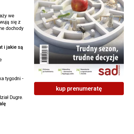
daży we
wują się z
czne dochody
 i jakie są
e
a tygodni -
kup prenumeratę
ział Dugre.
alę