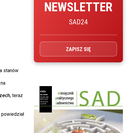
NEWSLETTER
SAD24
ZAPISZ SIĘ
la stanów
 na
szech
, teraz
- powiedział