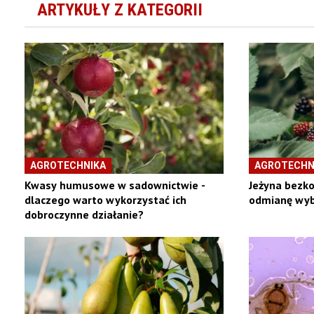
ARTYKUŁY Z KATEGORII
AGROTECHNIKA
AGROTECHN
Kwasy humusowe w sadownictwie -
Jeżyna bezko
dlaczego warto wykorzystać ich
odmianę wyb
dobroczynne działanie?