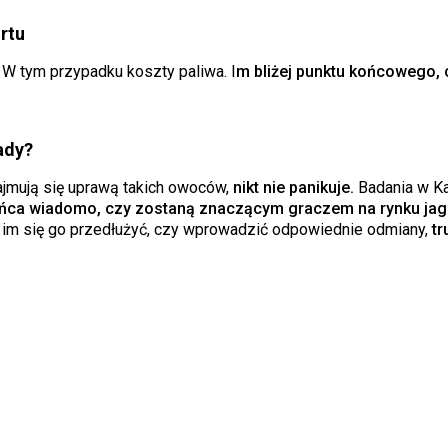
rtu
 tym przypadku koszty paliwa. I
m bliżej punktu końcowego, c
ady?
 zajmują się uprawą takich owoców,
nikt nie panikuje.
Badania w K
końca wiadomo, czy zostaną znaczącym graczem na rynku jag
by im się go przedłużyć, czy wprowadzić odpowiednie odmiany,
tr