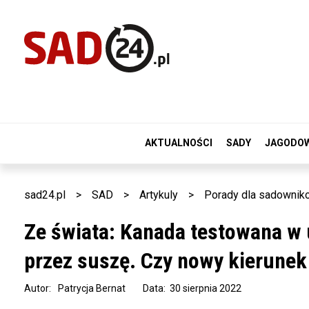
AKTUALNOŚCI
SADY
JAGODO
sad24.pl
>
SAD
>
Artykuly
>
Porady dla sadownik
Ze świata: Kanada testowana w
przez suszę. Czy nowy kierune
Autor:
Patrycja Bernat
Data: 30 sierpnia 2022