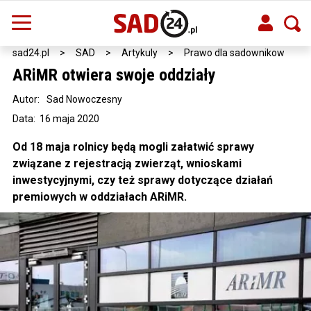
sad24.pl
>
SAD
>
Artykuly
>
Prawo dla sadownikow
ARiMR otwiera swoje oddziały
Autor:
Sad Nowoczesny
Data: 16 maja 2020
Od 18 maja rolnicy będą mogli załatwić sprawy
związane z rejestracją zwierząt, wnioskami
inwestycyjnymi, czy też sprawy dotyczące działań
premiowych w oddziałach ARiMR.