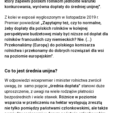
który zapewni polskim rolnikom jednolite warunki
konkurowania, wyrówna dopłaty do średniej unijnej".
Z kolei w exposé wygłoszonym w listopadzie 2019 r.
Premier powiedział:
„Zapytajmy też, czy to normalne,
żeby dopłaty dla polskich rolników w kolejnej
perspektywie budżetowej miały być niższe od dopłat dla
rolników francuskich czy niemieckich? Nie. (...)
Przekonaliśmy (Europę) do polskiego komisarza
rolnictwa i przekonamy do dobrych rozwiązań dla wsi
na poziomie europejskim".
Co to jest średnia unijna?
W odpowiedzi wicepremier i minister rolnictwa zwrócił
uwagę, że samo pojęcie
„średnia dopłata”
stanowi duże
uproszczenie, z uwagi na wiele rodzajów płatności
bezpośrednich i wiele stawek.
Różnice w poziomie
wsparcia w przeliczeniu na hektar występują zresztą
nie tylko pomiędzy państwami członkowskimi, ale także