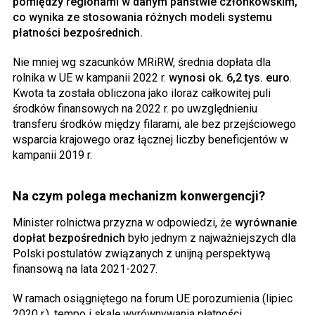
pomiędzy regionami w danym państwie członkowskim,
co wynika ze stosowania różnych modeli systemu
płatności bezpośrednich.
Nie mniej wg szacunków MRiRW, średnia dopłata dla
rolnika w UE w kampanii 2022 r.
wynosi ok. 6,2 tys. euro
.
Kwota ta została obliczona jako iloraz całkowitej puli
środków finansowych na 2022 r. po uwzględnieniu
transferu środków między filarami, ale bez przejściowego
wsparcia krajowego oraz łącznej liczby beneficjentów w
kampanii 2019 r.
Na czym polega mechanizm konwergencji?
Minister rolnictwa przyzna w odpowiedzi, że
wyrównanie
dopłat bezpośrednich
było jednym z najważniejszych dla
Polski postulatów związanych z unijną perspektywą
finansową na lata 2021-2027.
W ramach osiągniętego na forum UE porozumienia (lipiec
2020 r.), tempo i skalę wyrównywania płatności