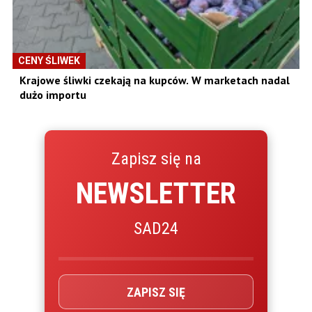
CENY ŚLIWEK
Krajowe śliwki czekają na kupców. W marketach nadal
dużo importu
Zapisz się na
NEWSLETTER
SAD24
ZAPISZ SIĘ