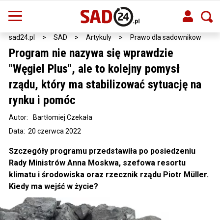
sad24.pl
>
SAD
>
Artykuly
>
Prawo dla sadownikow
Program nie nazywa się wprawdzie
"Węgiel Plus", ale to kolejny pomysł
rządu, który ma stabilizować sytuację na
rynku i pomóc
Autor:
Bartłomiej Czekała
Data: 20 czerwca 2022
Szczegóły programu przedstawiła po posiedzeniu
Rady Ministrów Anna Moskwa, szefowa resortu
klimatu i środowiska oraz rzecznik rządu Piotr Müller.
Kiedy ma wejść w życie?