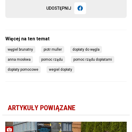
UDOSTĘPNIJ
węgiel brunatny
piotr muller
dopłaty do węgla
anna moskwa
pomoc rządu
pomoc rządu dopłatami
dopłaty pomocowe
wegiel dopłaty
ARTYKUŁY POWIĄZANE