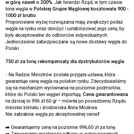
w górę nawet o 200%
. Jak twierdzi Rząd, w tym czasie
tona węgla w
Polskiej Grupie Węglowej kosztowała 900 -
1000 zł brutto.
Proponowane wyżej rozwiązania mają zwiększyć podaż
węgla na rynku oraz obniżyć i ustabilizować jego ceny, by
były akceptowalne do odbiorców indywidualnych.
Jednocześnie zabezpieczane są nowe dostawy węgla do
Polski.
750 zł za tonę rekompensaty dla dystrybutorów węgla
- Na Radzie Ministrów została przyjęta ustawa, która
gwarantuje cenę węgla na polskim rynku. Zdecydowaliśmy
się na mechanizm wyrównania na poziomie podmiotów,
które do Polski ten węgiel importują.
Cena gwarantowana
na dzisiaj to 996 zł 60 gr – mówiła po posiedzeniu Rządu
minister klimatu i środowiska Anna Moskwa.
Nie zabraknie węgla po akceptowalnej cenie❗
➡️ Gwarantujemy cenę na poziomie 996,60 zł za tonę.
➡️ Zapewniamy możliwość odbioru w autoryzowanych