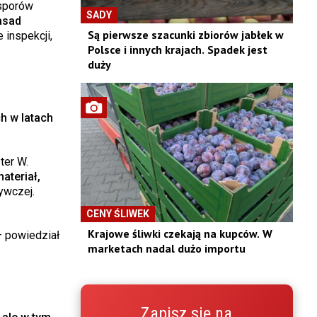
 sporów
SADY
asad
Są pierwsze szacunki zbiorów jabłek w
 inspekcji,
Polsce i innych krajach. Spadek jest
duży
h w latach
ter W.
ateriał,
żywczej.
CENY ŚLIWEK
Krajowe śliwki czekają na kupców. W
 powiedział
marketach nadal dużo importu
Zapisz się na