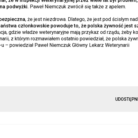
ł, że w Inspekcji Weterynaryjnej przez wiele lat był problem,
 na podwyżki.
Paweł Niemczuk zwrócił się także z apelem.
ebezpieczna
, że jest niezdrowa. Dlatego, że jest pod ścisłym na
państwa członkowskie powoduje to, że polska żywność jest 
cja, gdzie władze weterynaryjne mają przykaz od rządu, żeby k
arii, z którym rozmawiałem ostatnio powiedział, że polska żywn
K-u – powiedział Paweł Niemczuk Główny Lekarz Weterynarii
UDOSTĘPN