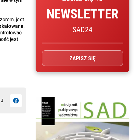
 ale w tym
NEWSLETTER
dzorem, jest
szkalowana.
SAD24
ontrolować
ość jest
ZAPISZ SIĘ
IJ