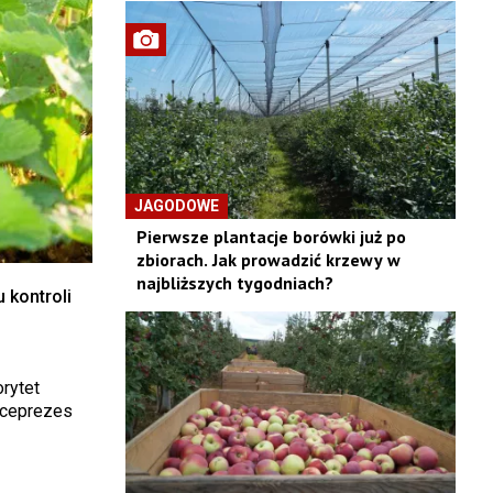
JAGODOWE
Pierwsze plantacje borówki już po
zbiorach. Jak prowadzić krzewy w
najbliższych tygodniach?
 kontroli
rytet
iceprezes