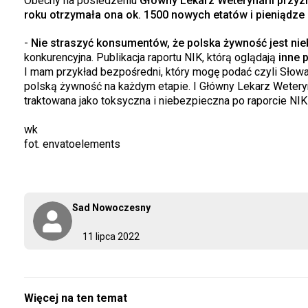
Obecny na posiedzeniu
Główny Lekarz Weterynarii przyzna
roku otrzymała ona ok. 1500 nowych etatów i pieniądze
-
Nie straszyć konsumentów, że polska żywność jest ni
konkurencyjna. Publikacja raportu NIK, którą oglądają
inne 
I mam przykład bezpośredni, który mogę podać czyli Słowa
polską żywność na każdym etapie. I Główny Lekarz Weteryn
traktowana jako toksyczna i niebezpieczna po raporcie NI
wk
fot. envatoelements
Sad Nowoczesny
11 lipca 2022