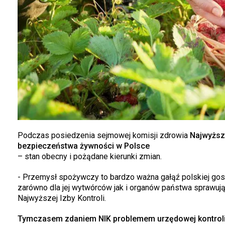
Podczas posiedzenia sejmowej komisji zdrowia
Najwyższa
bezpieczeństwa żywności w Polsce
– stan obecny i pożądane kierunki zmian.
- Przemysł spożywczy to bardzo ważna gałąź polskiej gosp
zarówno dla jej wytwórców jak i organów państwa sprawu
Najwyższej Izby Kontroli.
Tymczasem zdaniem NIK problemem urzędowej kontroli ży