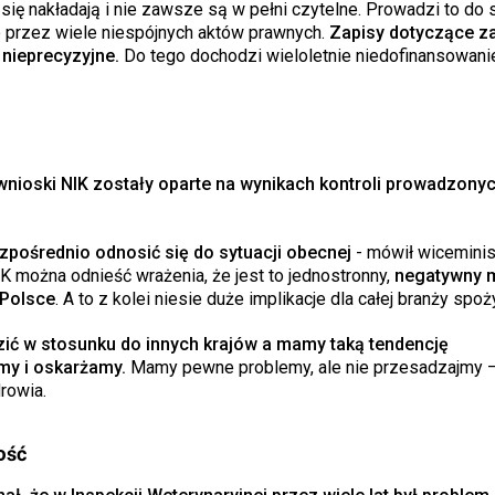
ię nakładają i nie zawsze są w pełni czytelne. Prowadzi to do
 przez wiele niespójnych aktów prawnych.
Zapisy dotyczące z
 nieprecyzyjne.
Do tego dochodzi wieloletnie niedofinansowanie
nioski NIK zostały oparte na wynikach kontroli prowadzonyc
zpośrednio odnosić się do sytuacji obecnej
- mówił wiceminis
K można odnieść wrażenia, że jest to jednostronny,
negatywny m
 Polsce
. A to z kolei niesie duże implikacje dla całej branży spo
zić w stosunku do innych krajów a mamy taką tendencję
my i oskarżamy.
Mamy pewne problemy, ale nie przesadzajmy –
rowia.
ość