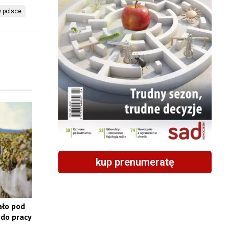
w polsce
kup prenumeratę
ało pod
do pracy