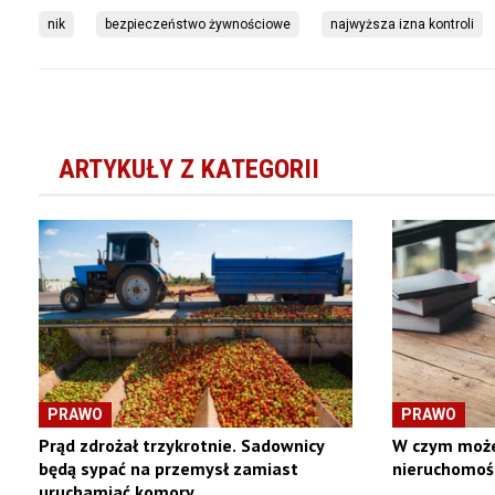
nik
bezpieczeństwo żywnościowe
najwyższa izna kontroli
ARTYKUŁY Z KATEGORII
PRAWO
PRAWO
Prąd zdrożał trzykrotnie. Sadownicy
W czym może
będą sypać na przemysł zamiast
nieruchomoś
uruchamiać komory