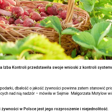
 Izba Kontroli przedstawiła swoje wnioski z kontroli systemu
odarki, dbałość o jakość żywności powinna zatem stanowić prio
jących nad nią nadzór – mówiła w Sejmie Małgorzata Motylow w
wności w Polsce jest jego rozproszenie i niejednolitość.