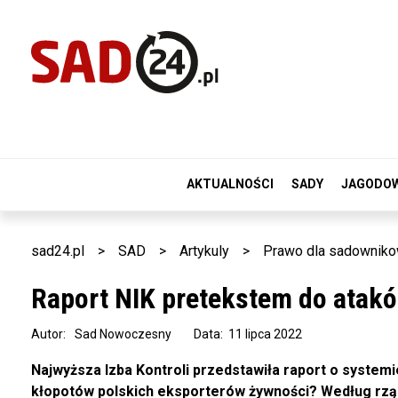
AKTUALNOŚCI
SADY
JAGODO
sad24.pl
>
SAD
>
Artykuly
>
Prawo dla sadownik
Raport NIK pretekstem do atak
Autor:
Sad Nowoczesny
Data: 11 lipca 2022
Najwyższa Izba Kontroli przedstawiła raport o system
kłopotów polskich eksporterów żywności? Według rzą