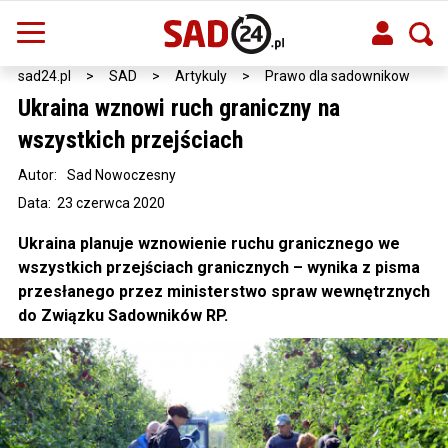
sad24.pl
>
SAD
>
Artykuly
>
Prawo dla sadownikow
Ukraina wznowi ruch graniczny na
wszystkich przejściach
Autor:
Sad Nowoczesny
Data: 23 czerwca 2020
Ukraina planuje wznowienie ruchu granicznego we
wszystkich przejściach granicznych – wynika z pisma
przesłanego przez ministerstwo spraw wewnętrznych
do Związku Sadowników RP.