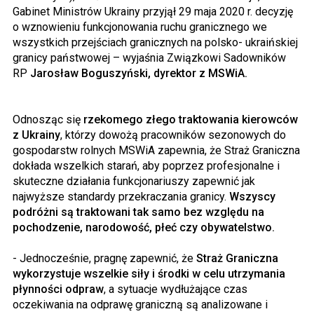
Gabinet Ministrów Ukrainy przyjął 29 maja 2020 r. decyzję
o wznowieniu funkcjonowania ruchu granicznego we
wszystkich przejściach granicznych na polsko- ukraińskiej
granicy państwowej – wyjaśnia Związkowi Sadowników
RP
Jarosław Boguszyński, dyrektor z MSWiA.
Odnosząc się
rzekomego złego traktowania kierowców
z Ukrainy
, którzy dowożą pracowników sezonowych do
gospodarstw rolnych MSWiA zapewnia, że Straż Graniczna
dokłada wszelkich starań, aby poprzez profesjonalne i
skuteczne działania funkcjonariuszy zapewnić jak
najwyższe standardy przekraczania granicy.
Wszyscy
podróżni są traktowani tak samo bez względu na
pochodzenie, narodowość, płeć czy obywatelstwo.
- Jednocześnie, pragnę zapewnić, że
Straż Graniczna
wykorzystuje wszelkie siły i środki w celu utrzymania
płynności odpraw
, a sytuacje wydłużające czas
oczekiwania na odprawę graniczną są analizowane i