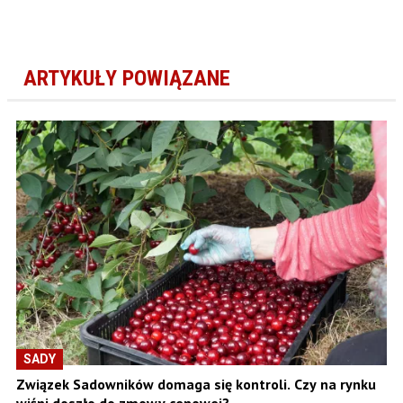
ARTYKUŁY POWIĄZANE
SADY
Związek Sadowników domaga się kontroli. Czy na rynku
wiśni doszło do zmowy cenowej?