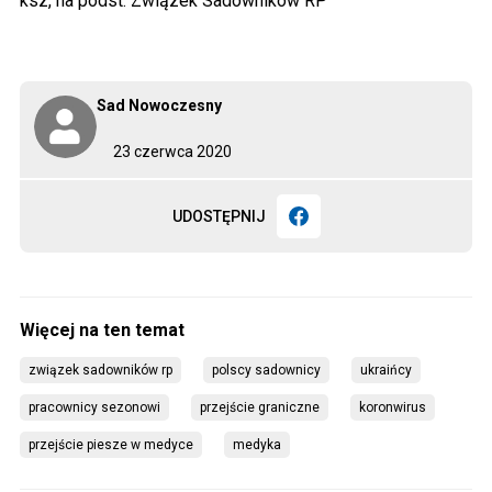
ksz, na podst. Związek Sadowników RP
Sad Nowoczesny
23 czerwca 2020
UDOSTĘPNIJ
związek sadowników rp
polscy sadownicy
ukraińcy
pracownicy sezonowi
przejście graniczne
koronwirus
przejście piesze w medyce
medyka