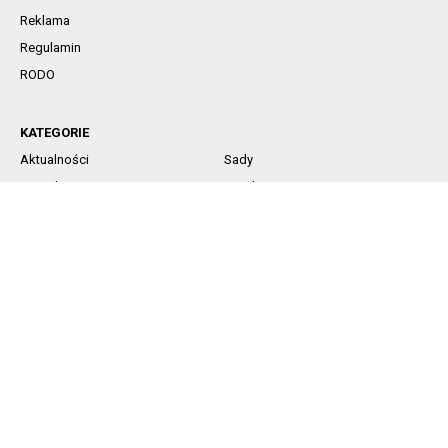
Reklama
Regulamin
RODO
KATEGORIE
Aktualności
Sady
Jagodowe
Rynek
Komunikaty sadownicze
Ochrona
Nawożenie
Technika
SOCIAL MEDIA