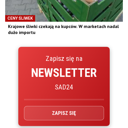
CENY ŚLIWEK
Krajowe śliwki czekają na kupców. W marketach nadal
dużo importu
Zapisz się na
NEWSLETTER
SAD24
ZAPISZ SIĘ