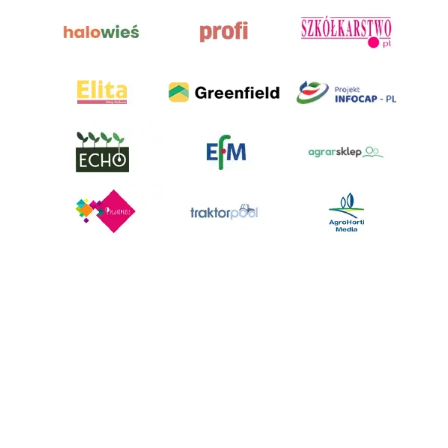
AgroHorti Media Sp. z o.o. ul. Metalowa 5, 60-118 Poznań. Akta rejestrowe
przechowywane w Sądzie Rejonowym Poznań - Nowe Miasto i Wilda w
Poznaniu, VIII Wydziale Gospodarczym, KRS 0001116269, NIP 7792573719,
REGON 529158846, kapitał zakładowy: 3.608.000 PLN.
Wszystkie prezentowane w ramach niniejszego portalu treści są
własnością AgroHorti Media Sp. z o.o, są zastrzeżone i chronione prawem
autorskim, kopiowanie i dalsze rozpowszechnianie treści jest zabronione.
(art. 25 ust. 1 pkt 1b ustawy z 4 lutego 1994 roku o prawie autorskim i
prawach pokrewnych.