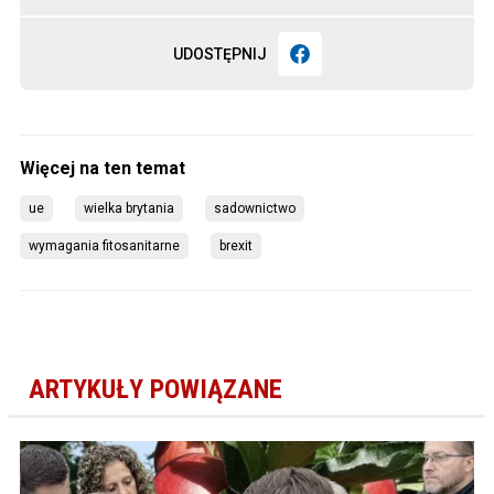
UDOSTĘPNIJ
ue
wielka brytania
sadownictwo
wymagania fitosanitarne
brexit
ARTYKUŁY POWIĄZANE