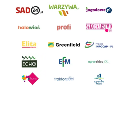
AgroHorti Media Sp. z o.o. ul. Metalowa 5, 60-118 Poznań. Akta rejestrowe
przechowywane w Sądzie Rejonowym Poznań - Nowe Miasto i Wilda w
Poznaniu, VIII Wydziale Gospodarczym, KRS 0001116269, NIP 7792573719,
REGON 529158846, kapitał zakładowy: 3.608.000 PLN.
Wszystkie prezentowane w ramach niniejszego portalu treści są
własnością AgroHorti Media Sp. z o.o, są zastrzeżone i chronione prawem