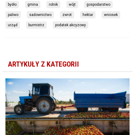
bydło
gmina
rolnik
wójt
gospodarstwo
paliwo
sadownictwo
zwrot
hektar
wniosek
urząd
burmistrz
podatek akcyzowy
ARTYKUŁY Z KATEGORII