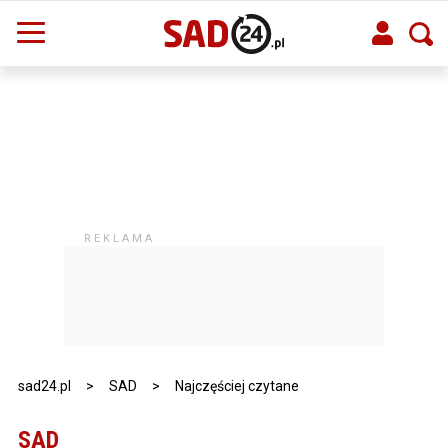
sad24.pl
>
SAD
>
Najczęściej czytane
SAD