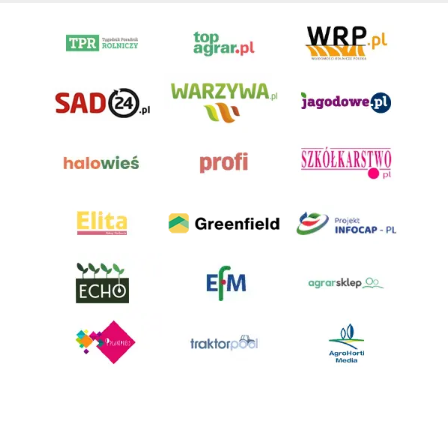
AgroHorti Media Sp. z o.o. ul. Metalowa 5, 60-118 Poznań. Akta rejestrowe
przechowywane w Sądzie Rejonowym Poznań - Nowe Miasto i Wilda w