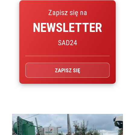
Zapisz się na
NEWSLETTER
SAD24
ZAPISZ SIĘ