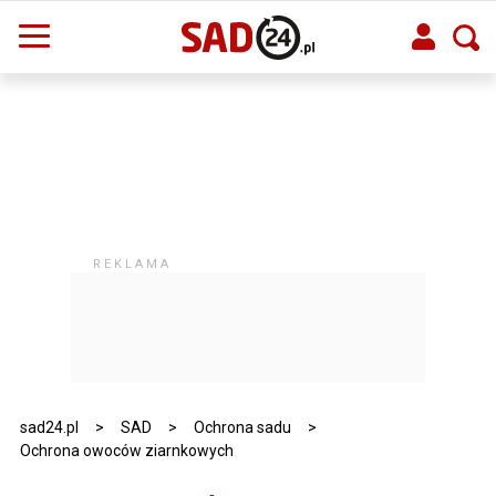
sad24.pl
>
SAD
>
Ochrona sadu
>
Ochrona owoców ziarnkowych