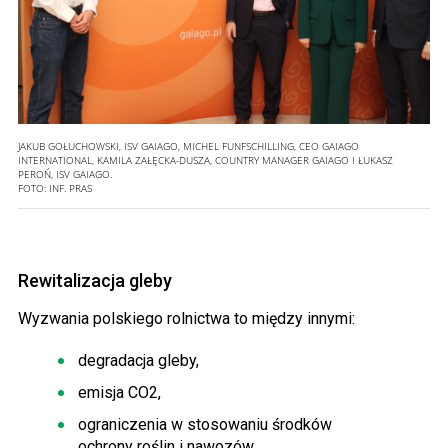
JAKUB GOŁUCHOWSKI, ISV GAIAGO, MICHEL FUNFSCHILLING, CEO GAIAGO
INTERNATIONAL, KAMILA ZAŁĘCKA-DUSZA, COUNTRY MANAGER GAIAGO I ŁUKASZ
PEROŃ, ISV GAIAGO.
FOTO:
INF. PRAS
Rewitalizacja gleby
Wyzwania polskiego rolnictwa to między innymi:
degradacja gleby,
emisja
CO2
,
ograniczenia w stosowaniu środków
ochrony roślin i nawozów,