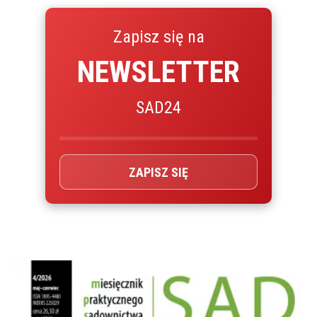
Zapisz się na
NEWSLETTER
SAD24
ZAPISZ SIĘ