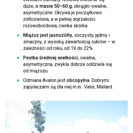
duże,
o masie 50–60 g
, okrągło-owalne,
asymetryczne. Okrywa je początkowo
żółtozielona, a w pełnej dojrzałości
różowobordowa, cienka skórka.
Miąższ jest jasnożółty
, soczysty, jędrny i
smaczny, z wysoką zawartością cukrów – w
zależności od roku, od 19 do 22%.
Pestka średniej wielkości,
owalna,
asymetryczna, zwykle dobrze oddziela się
od miąższu.
Odmiana Avalon jest
obcopylna
. Dobrymi
zapylaczami są dla niej m.in.: Valor, Mallard.