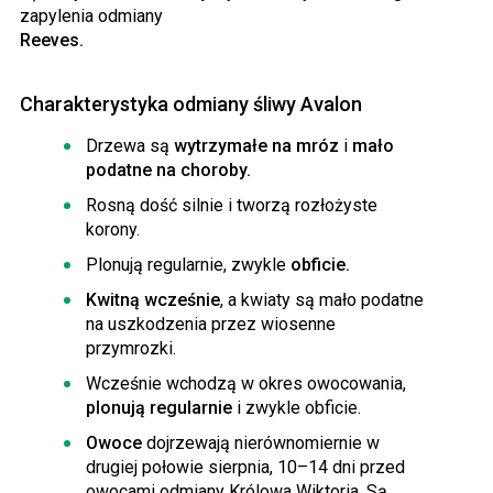
zapylenia odmiany
Reeves.
Charakterystyka odmiany śliwy Avalon
Drzewa są
wytrzymałe na mróz
i
mało
podatne na choroby.
Rosną dość silnie i tworzą rozłożyste
korony.
Plonują regularnie, zwykle
obficie.
Kwitną wcześnie
, a kwiaty są mało podatne
na uszkodzenia przez wiosenne
przymrozki.
Wcześnie wchodzą w okres owocowania,
plonują regularnie
i zwykle obficie.
Owoce
dojrzewają nierównomiernie w
drugiej połowie sierpnia, 10–14 dni przed
owocami odmiany Królowa Wiktoria. Są