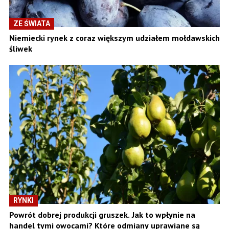
ZE ŚWIATA
Niemiecki rynek z coraz większym udziałem mołdawskich
śliwek
RYNKI
Powrót dobrej produkcji gruszek. Jak to wpłynie na
handel tymi owocami? Które odmiany uprawiane są