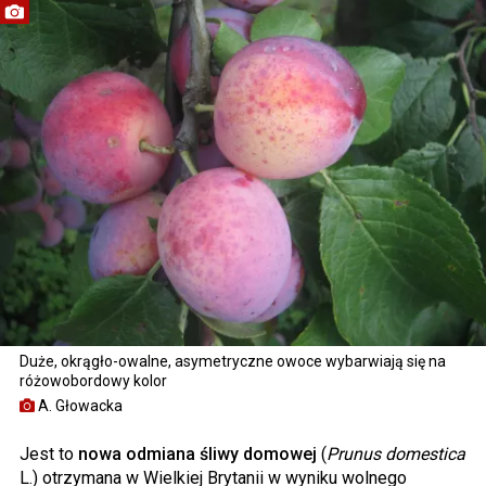
Duże, okrągło-owalne, asymetryczne owoce wybarwiają się na
różowobordowy kolor
A. Głowacka
Jest to
nowa odmiana śliwy domowej
(
Prunus domestica
L.) otrzymana w Wielkiej Brytanii w wyniku wolnego