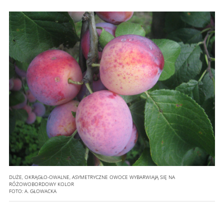
DUŻE, OKRĄGŁO-OWALNE, ASYMETRYCZNE OWOCE WYBARWIAJĄ SIĘ NA
RÓŻOWOBORDOWY KOLOR
FOTO:
A. GŁOWACKA