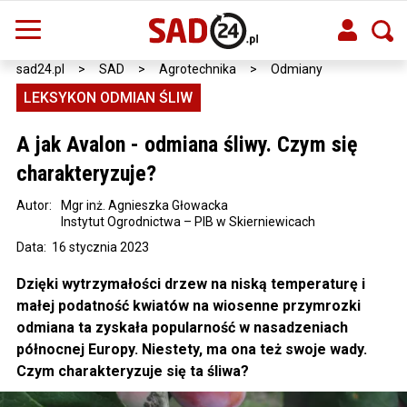
sad24.pl
>
SAD
>
Agrotechnika
>
Odmiany
LEKSYKON ODMIAN ŚLIW
A jak Avalon - odmiana śliwy. Czym się
charakteryzuje?
Autor:
Mgr inż. Agnieszka Głowacka
Instytut Ogrodnictwa – PIB w Skierniewicach
Data: 16 stycznia 2023
Dzięki wytrzymałości drzew na niską temperaturę i
małej podatność kwiatów na wiosenne przymrozki
odmiana ta zyskała popularność w nasadzeniach
północnej Europy. Niestety, ma ona też swoje wady.
Czym charakteryzuje się ta śliwa?