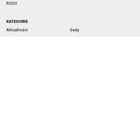
RODO
KATEGORIE
Aktualności
Sady
Jagodowe
Rynek
Komunikaty sadownicze
Ochrona
Nawożenie
Technika
SOCIAL MEDIA