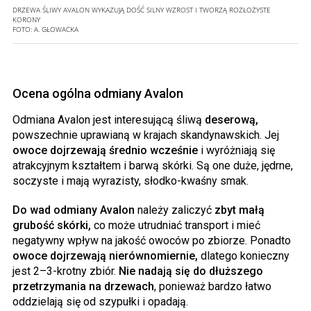
DRZEWA ŚLIWY AVALON WYKAZUJĄ DOŚĆ SILNY WZROST I TWORZĄ ROZŁOŻYSTE
KORONY
FOTO:
A. GŁOWACKA
Ocena ogólna odmiany Avalon
Odmiana Avalon jest interesującą śliwą
deserową,
powszechnie uprawianą w krajach skandynawskich. Jej
owoce dojrzewają średnio wcześnie
i wyróżniają się
atrakcyjnym kształtem i barwą skórki. Są one duże, jędrne,
soczyste i mają wyrazisty, słodko-kwaśny smak.
Do wad odmiany Avalon
należy zaliczyć
zbyt małą
grubość skórki,
co może utrudniać transport i mieć
negatywny wpływ na jakość owoców po zbiorze. Ponadto
owoce dojrzewają nierównomiernie,
dlatego konieczny
jest 2–3-krotny zbiór.
Nie nadają się do dłuższego
przetrzymania na drzewach
, ponieważ bardzo łatwo
oddzielają się od szypułki i opadają.