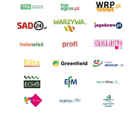
AgroHorti Media Sp. z o.o. ul. Metalowa 5, 60-118 Poznań. Akta rejestrowe
przechowywane w Sądzie Rejonowym Poznań - Nowe Miasto i Wilda w
Poznaniu, VIII Wydziale Gospodarczym, KRS 0001116269, NIP 7792573719,
REGON 529158846, kapitał zakładowy: 3.608.000 PLN.