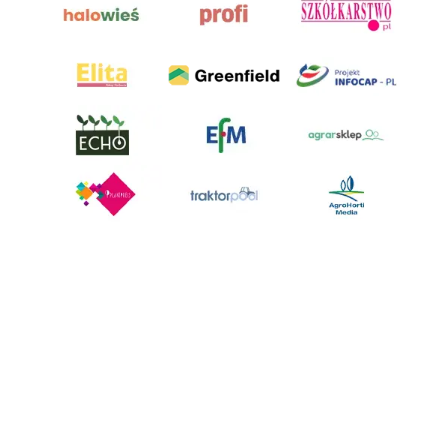
AgroHorti Media Sp. z o.o. ul. Metalowa 5, 60-118 Poznań. Akta rejestrowe
przechowywane w Sądzie Rejonowym Poznań - Nowe Miasto i Wilda w
Poznaniu, VIII Wydziale Gospodarczym, KRS 0001116269, NIP 7792573719,
REGON 529158846, kapitał zakładowy: 3.608.000 PLN.
Wszystkie prezentowane w ramach niniejszego portalu treści są
własnością AgroHorti Media Sp. z o.o, są zastrzeżone i chronione prawem
autorskim, kopiowanie i dalsze rozpowszechnianie treści jest zabronione.
(art. 25 ust. 1 pkt 1b ustawy z 4 lutego 1994 roku o prawie autorskim i
prawach pokrewnych.