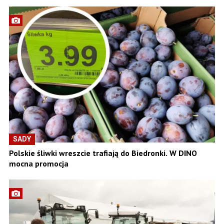
SADY
Polskie śliwki wreszcie trafiają do Biedronki. W DINO
mocna promocja