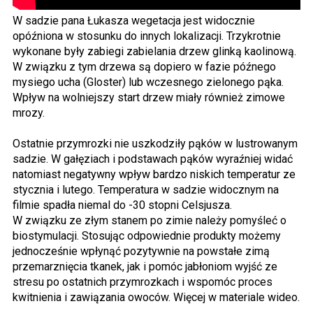
W sadzie pana Łukasza wegetacja jest widocznie
opóźniona w stosunku do innych lokalizacji. Trzykrotnie
wykonane były zabiegi zabielania drzew glinką kaolinową.
W związku z tym drzewa są dopiero w fazie późnego
mysiego ucha (Gloster) lub wczesnego zielonego pąka.
Wpływ na wolniejszy start drzew miały również zimowe
mrozy.
Ostatnie przymrozki nie uszkodziły pąków w lustrowanym
sadzie. W gałęziach i podstawach pąków wyraźniej widać
natomiast negatywny wpływ bardzo niskich temperatur ze
stycznia i lutego. Temperatura w sadzie widocznym na
filmie spadła niemal do -30 stopni Celsjusza.
W związku ze złym stanem po zimie należy pomyśleć o
biostymulacji. Stosując odpowiednie produkty możemy
jednocześnie wpłynąć pozytywnie na powstałe zimą
przemarznięcia tkanek, jak i pomóc jabłoniom wyjść ze
stresu po ostatnich przymrozkach i wspomóc proces
kwitnienia i zawiązania owoców. Więcej w materiale wideo.