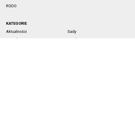
RODO
KATEGORIE
Aktualności
Sady
Jagodowe
Rynek
Komunikaty sadownicze
Ochrona
Nawożenie
Technika
SOCIAL MEDIA