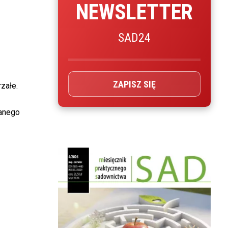
NEWSLETTER
SAD24
ZAPISZ SIĘ
załe.
ganego