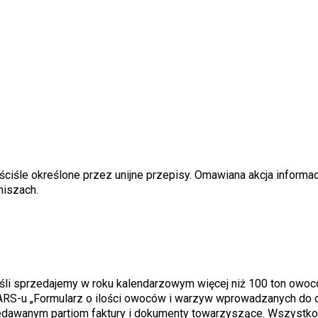
ciśle określone przez unijne przepisy. Omawiana akcja informac
niszach.
eśli sprzedajemy w roku kalendarzowym więcej niż 100 ton owo
S-u „Formularz o ilości owoców i warzyw wprowadzanych do o
zedawanym partiom faktury i dokumenty towarzyszące. Wszystko 