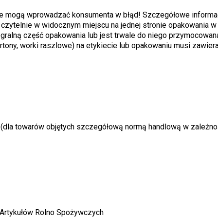
 nie mogą wprowadzać konsumenta w błąd! Szczegółowe informa
zytelnie w widocznym miejscu na jednej stronie opakowania w
tegralną część opakowania lub jest trwale do niego przymocowan
rtony, worki raszlowe) na etykiecie lub opakowaniu musi zawier
ść (dla towarów objętych szczegółową normą handlową w zależno
j Artykułów Rolno Spożywczych