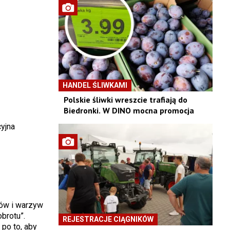
HANDEL ŚLIWKAMI
Polskie śliwki wreszcie trafiają do
Biedronki. W DINO mocna promocja
yjna
ców i warzyw
brotu”.
REJESTRACJE CIĄGNIKÓW
po to, aby