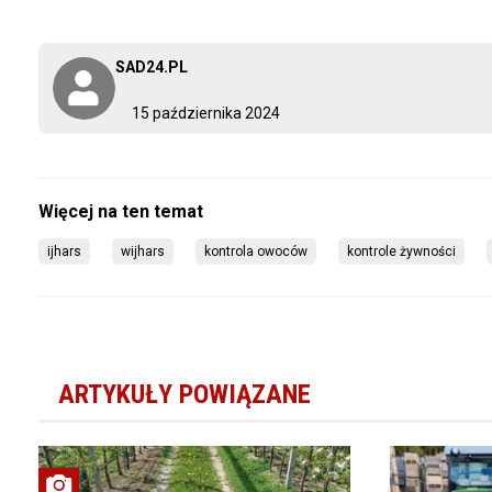
SAD24.PL
15 października 2024
ijhars
wijhars
kontrola owoców
kontrole żywności
ARTYKUŁY POWIĄZANE