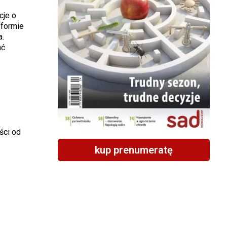
cje o
 formie
a.
ać
ści od
kup prenumeratę