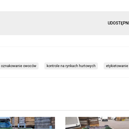
UDOSTĘPN
oznakowanie owoców
kontrole na rynkach hurtowych
etykietowani