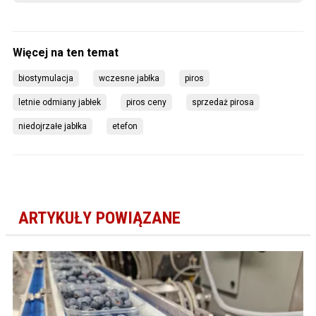
biostymulacja
wczesne jabłka
piros
letnie odmiany jabłek
piros ceny
sprzedaż pirosa
niedojrzałe jabłka
etefon
ARTYKUŁY POWIĄZANE