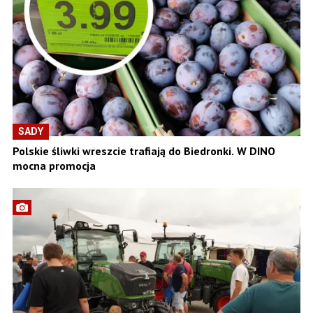
SADY
Polskie śliwki wreszcie trafiają do Biedronki. W DINO
mocna promocja