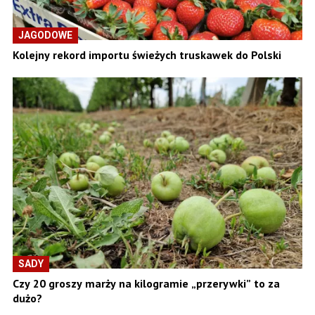
JAGODOWE
Kolejny rekord importu świeżych truskawek do Polski
SADY
Czy 20 groszy marży na kilogramie „przerywki” to za
dużo?