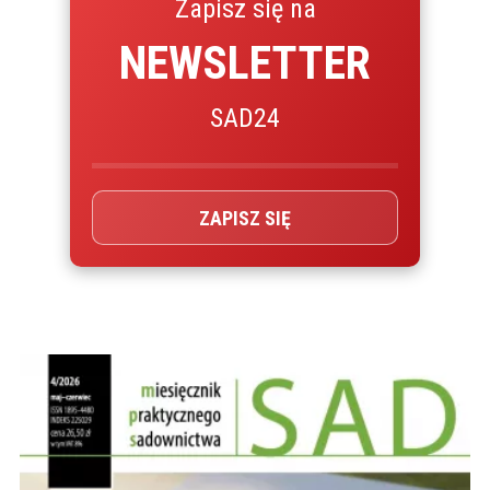
Zapisz się na
NEWSLETTER
SAD24
ZAPISZ SIĘ