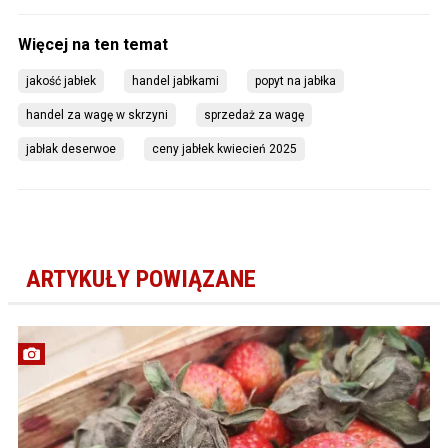
jakość jabłek
handel jabłkami
popyt na jabłka
handel za wagę w skrzyni
sprzedaż za wagę
jabłak deserwoe
ceny jabłek kwiecień 2025
ARTYKUŁY POWIĄZANE