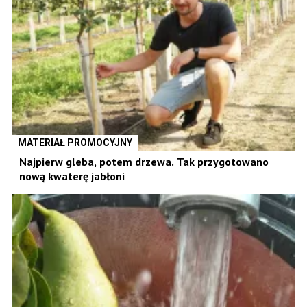
MATERIAŁ PROMOCYJNY
Najpierw gleba, potem drzewa. Tak przygotowano
nową kwaterę jabłoni