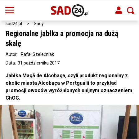
sad24.pl
>
Sady
Regionalne jabłka a promocja na dużą
skalę
Autor:
Rafał Szeleźniak
Data: 31 października 2017
Jabłka Maçã de Alcobaça, czyli produkt regionalny z
okolic miasta Alcobaça w Portgualii to przykład
promocji owoców wyróżnionych unijnym oznaczeniem
ChOG.