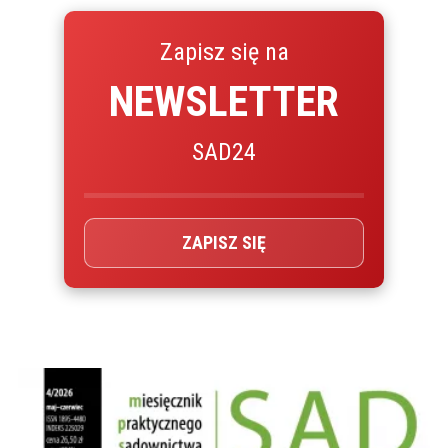
Zapisz się na
NEWSLETTER
SAD24
ZAPISZ SIĘ