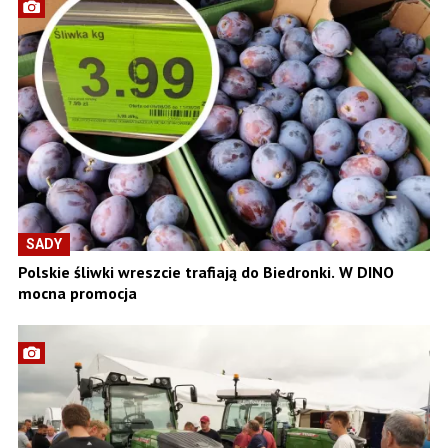
SADY
Polskie śliwki wreszcie trafiają do Biedronki. W DINO
mocna promocja