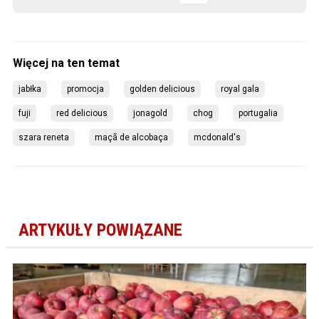
jabłka
promocja
golden delicious
royal gala
fuji
red delicious
jonagold
chog
portugalia
szara reneta
maçã de alcobaça
mcdonald's
ARTYKUŁY POWIĄZANE