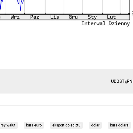
UDOSTĘPN
rsy walut
kurs euro
eksport do egiptu
dolar
kurs dolara