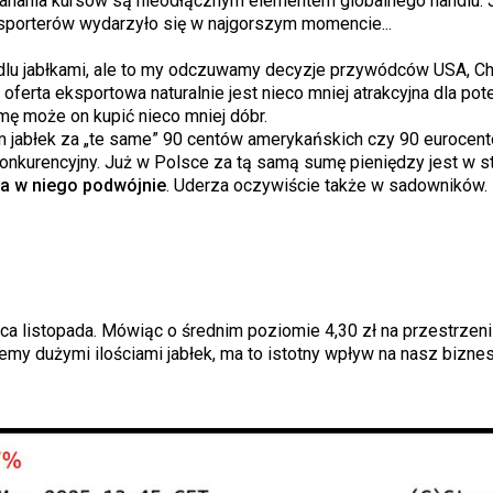
. Wahania kursów są nieodłącznym elementem globalnego handlu. 
sporterów wydarzyło się w najgorszym momencie...
lu jabłkami, ale to my odczuwamy decyzje przywódców USA, Chin
ferta eksportowa naturalnie jest nieco mniej atrakcyjna dla pot
umę może on kupić nieco mniej dóbr.
am jabłek za „te same” 90 centów amerykańskich czy 90 eurocentó
 konkurencyjny. Już w Polsce za tą samą sumę pieniędzy jest w s
za w niego podwójnie
. Uderza oczywiście także w sadowników.
a listopada. Mówiąc o średnim poziomie 4,30 zł na przestrzeni
emy dużymi ilościami jabłek, ma to istotny wpływ na nasz biznes