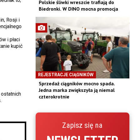
Jednak to,
Polskie śliwki wreszcie trafiają do
Biedronki. W DINO mocna promocja
, Rosji i
encjalnego
w i płaci
tanie kupić
REJESTRACJE CIĄGNIKÓW
Sprzedaż ciągników mocno spada.
Jedna marka zwiększyła ją niemal
 ostatnich
czterokrotnie
.
Zapisz się na