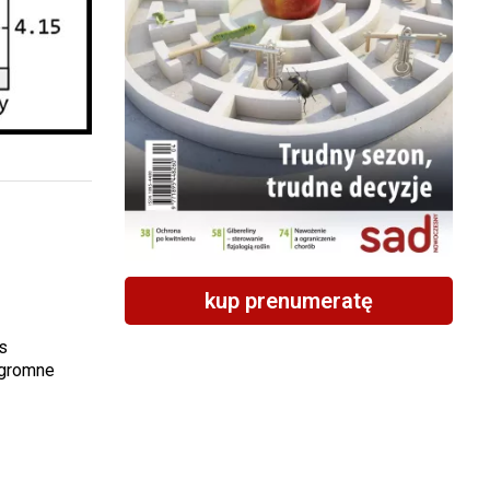
kup prenumeratę
s
ogromne