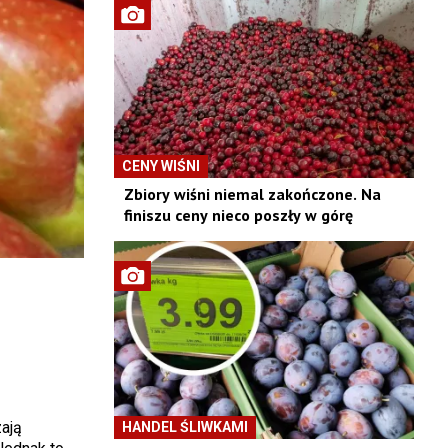
CENY WIŚNI
Zbiory wiśni niemal zakończone. Na
finiszu ceny nieco poszły w górę
ają
HANDEL ŚLIWKAMI