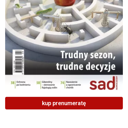
kup prenumeratę