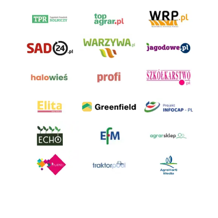
AgroHorti Media Sp. z o.o. ul. Metalowa 5, 60-118 Poznań. Akta rejestrowe
przechowywane w Sądzie Rejonowym Poznań - Nowe Miasto i Wilda w
Poznaniu, VIII Wydziale Gospodarczym, KRS 0001116269, NIP 7792573719,