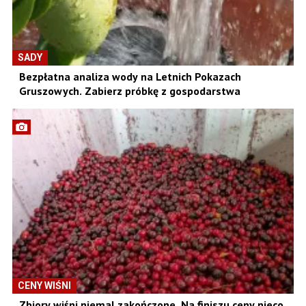
SADY
Bezpłatna analiza wody na Letnich Pokazach
Gruszowych. Zabierz próbkę z gospodarstwa
CENY WIŚNI
Zbiory wiśni niemal zakończone. Na finiszu ceny nieco