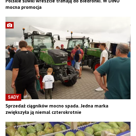
Polskie śliwki wreszcie trafiają do Biedronki. W DINO
mocna promocja
SADY
Sprzedaż ciągników mocno spada. Jedna marka
zwiększyła ją niemal czterokrotnie