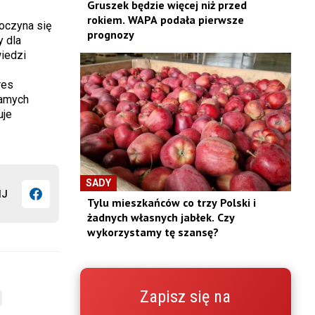
Gruszek będzie więcej niż przed
rokiem. WAPA podała pierwsze
poczyna się
prognozy
y dla
iedzi
res
samych
uje
SADY
IJ
Tylu mieszkańców co trzy Polski i
żadnych własnych jabłek. Czy
wykorzystamy tę szansę?
Zapisz się na