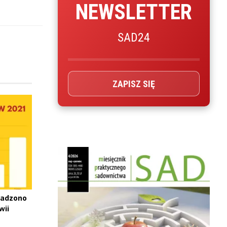
NEWSLETTER
SAD24
ZAPISZ SIĘ
wadzono
wii