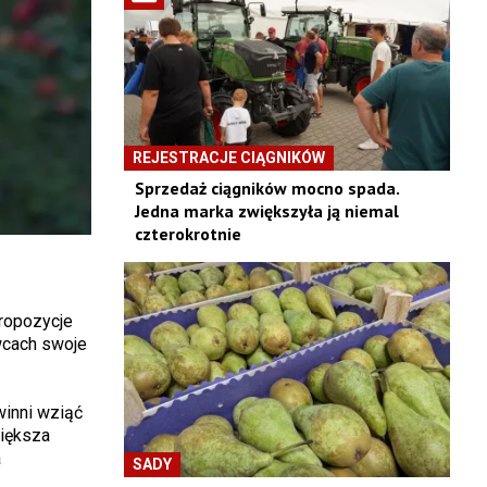
REJESTRACJE CIĄGNIKÓW
Sprzedaż ciągników mocno spada.
Jedna marka zwiększyła ją niemal
czterokrotnie
ropozycje
wcach swoje
winni wziąć
większa
a
SADY