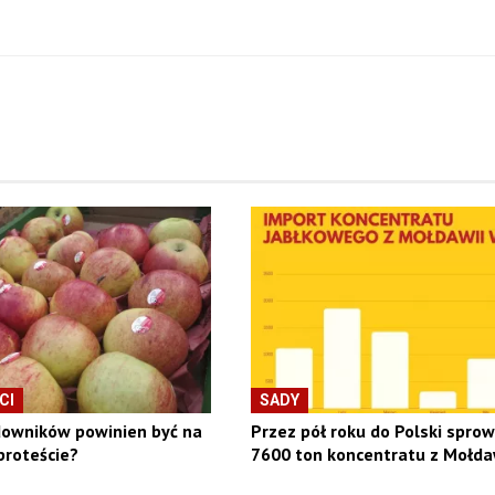
CI
SADY
downików powinien być na
Przez pół roku do Polski spro
proteście?
7600 ton koncentratu z Mołda