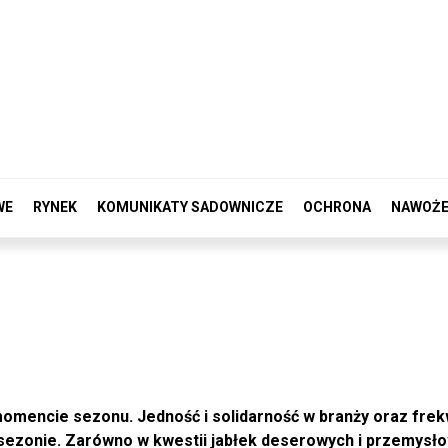
WE
RYNEK
KOMUNIKATY SADOWNICZE
OCHRONA
NAWOŻE
omencie sezonu. Jedność i solidarność w branży oraz frek
ezonie. Zarówno w kwestii jabłek deserowych i przemysło