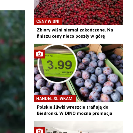
CENY WIŚNI
Zbiory wiśni niemal zakończone. Na
finiszu ceny nieco poszły w górę
HANDEL ŚLIWKAMI
Polskie śliwki wreszcie trafiają do
Biedronki. W DINO mocna promocja