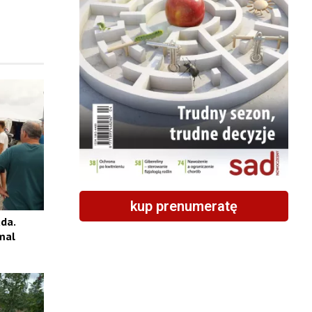
kup prenumeratę
da.
mal