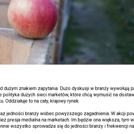
od dużym znakiem zapytania. Dużo dyskusji w branży wywołują p
e polityka dużych sieci marketów, które chcą wymusić na dosta
. Oddziałuje to na cały, krajowy rynek.
raz jedności branży wobec powyższego zagadnienia. W akcji po
nież presja medialna na marketach. Im będzie ona większa, tym 
nnie wszystko sprowadza się do jedności branży i frekwencji n