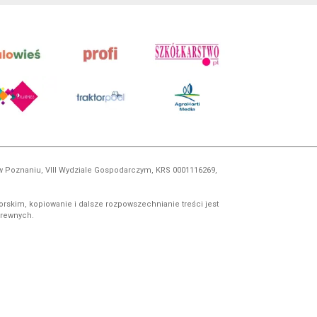
 w Poznaniu, VIII Wydziale Gospodarczym, KRS 0001116269,
orskim, kopiowanie i dalsze rozpowszechnianie treści jest
okrewnych.