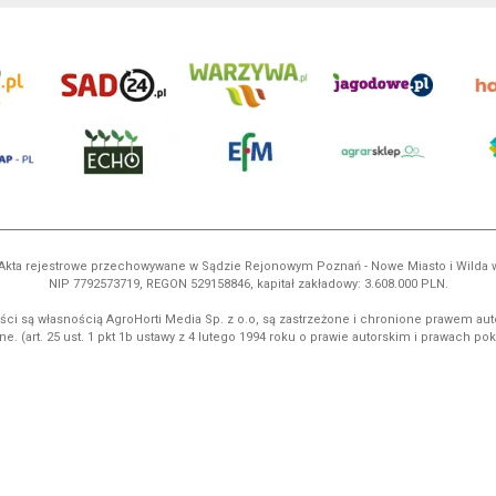
ń. Akta rejestrowe przechowywane w Sądzie Rejonowym Poznań - Nowe Miasto i Wilda
NIP 7792573719, REGON 529158846, kapitał zakładowy: 3.608.000 PLN.
ci są własnością AgroHorti Media Sp. z o.o, są zastrzeżone i chronione prawem aut
e. (art. 25 ust. 1 pkt 1b ustawy z 4 lutego 1994 roku o prawie autorskim i prawach p