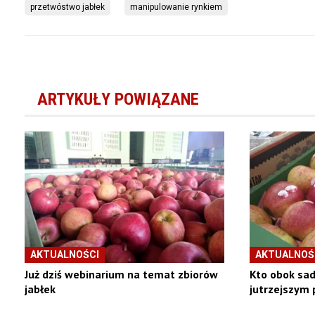
przetwóstwo jabłek
manipulowanie rynkiem
ARTYKUŁY POWIĄZANE
AKTUALNOŚCI
AKTUALNOŚ
Już dziś webinarium na temat zbiorów
Kto obok sa
jabłek
jutrzejszym 